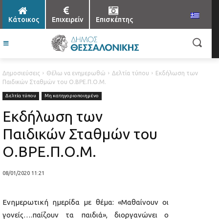
Κάτοικος
Επιχειρείν
Επισκέπτης
Δημοσιεύσεις
Θέλω να ενημερωθώ
Δελτία τύπου
Εκδήλωση των
Παιδικών Σταθμών του Ο.ΒΡΕ.Π.Ο.Μ.
Δελτία τύπου
Μη κατηγοριοποιημένο
Εκδήλωση των
Παιδικών Σταθμών του
Ο.ΒΡΕ.Π.Ο.Μ.
08/01/2020 11:21
Ενημερωτική ημερίδα με θέμα: «Μαθαίνουν οι
γονείς….παίζουν τα παιδιά», διοργανώνει ο