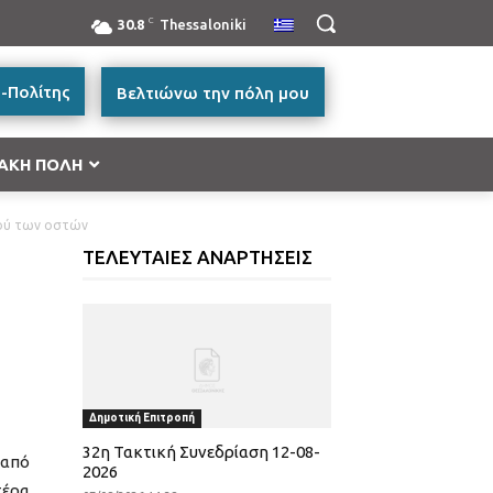
C
30.8
Thessaloniki
-Πολίτης
Βελτιώνω την πόλη μου
ΑΚΗ ΠΟΛΗ
λού των οστών
ή Μακεδονία 2014-2020”
ΤΕΛΕΥΤΑΙΕΣ ΑΝΑΡΤΗΣΕΙΣ
ές Μεταφορών, Περιβάλλον και Αειφόρος
ικής και Βασικής Υλικής Συνδρομής – ΤΕΒΑ 2014-
ατικότητα & Καινοτομία (ΕΠΑνΕΚ)»
Δημοτική Επιτροπή
ας
32η Τακτική Συνεδρίαση 12-08-
 από
2026
τέρα