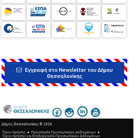
Εγγραφή στο Newsletter του Δήμου
Θεσσαλονίκης
Δήμος Θεσσαλονίκης © 2026
Όροι Χρήσης
Προστασία Προσωπικών Δεδομένων
Όροι Xρήσης και Eπεξεργασία Προσωπικών Δεδομένων