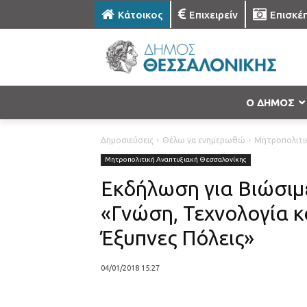
Κάτοικος
Επιχειρείν
Επισκέ
Ο ΔΗΜΟΣ
Δημοσιεύσεις
Θέλω να ενημερωθώ
Μητροπολιτι
Μητροπολιτική Αναπτυξιακή Θεσσαλονίκης
Eκδήλωση για Βιώσιμες
«Γνώση, Τεχνολογία κ
Έξυπνες Πόλεις»
04/01/2018 15:27