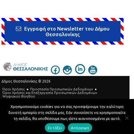
Εγγραφή στο Newsletter του Δήμου
Θεσσαλονίκης
Δήμος Θεσσαλονίκης © 2026
Όροι Χρήσης
Προστασία Προσωπικών Δεδομένων
Όροι Xρήσης και Eπεξεργασία Προσωπικών Δεδομένων
Ψηφιακού Βοηθού
Τηλεφωνικός Κατάλογος
Χρησιμοποιούμε cookies για να σας προσφέρουμε την καλύτερη
δυνατή εμπειρία στη σελίδα μας. Εάν συνεχίσετε να χρησιμοποιείτε
Developed by
MyCompany Projects
τη σελίδα, θα υποθέσουμε πως είστε ικανοποιημένοι με αυτό.
Εντάξει
Απόρριψη