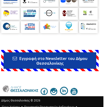
Εγγραφή στο Newsletter του Δήμου
Θεσσαλονίκης
Δήμος Θεσσαλονίκης © 2026
Όροι Χρήσης
Προστασία Προσωπικών Δεδομένων