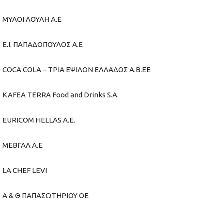
ΜΥΛΟΙ ΛΟΥΛΗ Α.Ε
Ε.Ι. ΠΑΠΑΔΟΠΟΥΛΟΣ Α.Ε
COCA COLA – ΤΡΙΑ ΕΨΙΛΟΝ EΛΛΑΔΟΣ Α.Β.ΕΕ
KAFEA TERRA Food and Drinks S.A.
EURICOM HELLAS Α.Ε.
ΜΕΒΓΑΛ Α.Ε
LA CHEF LEVI
Α & Θ ΠΑΠΑΣΩΤΗΡΙΟΥ ΟΕ