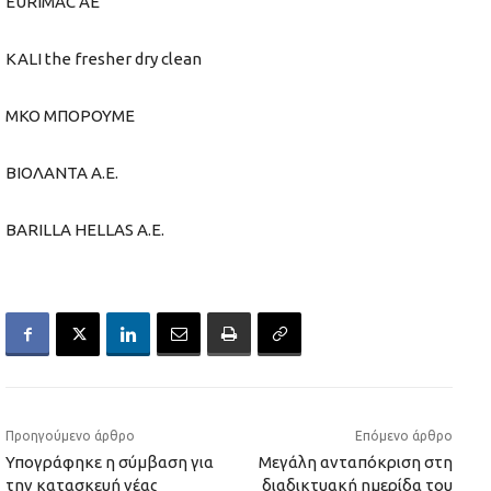
EURIMAC AE
KALI the fresher dry clean
MKO ΜΠΟΡΟΥΜΕ
ΒΙΟΛΑΝΤΑ Α.Ε.
BARILLA HELLAS A.E.
Προηγούμενο άρθρο
Επόμενο άρθρο
Υπογράφηκε η σύμβαση για
Μεγάλη ανταπόκριση στη
την κατασκευή νέας
διαδικτυακή ημερίδα του