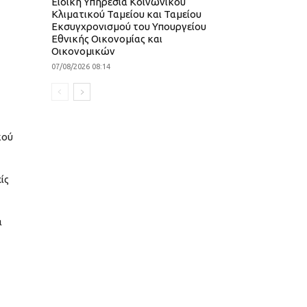
Ειδική Υπηρεσία Κοινωνικού
Κλιματικού Ταμείου και Ταμείου
Εκσυγχρονισμού του Υπουργείου
Εθνικής Οικονομίας και
Οικονομικών
07/08/2026 08:14
κού
ίς
ά