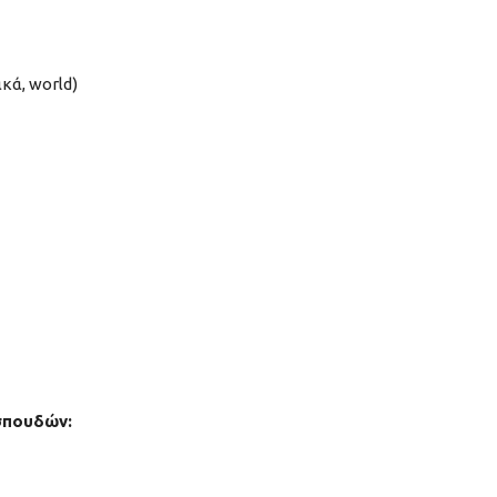
κά, world)
σπουδών: