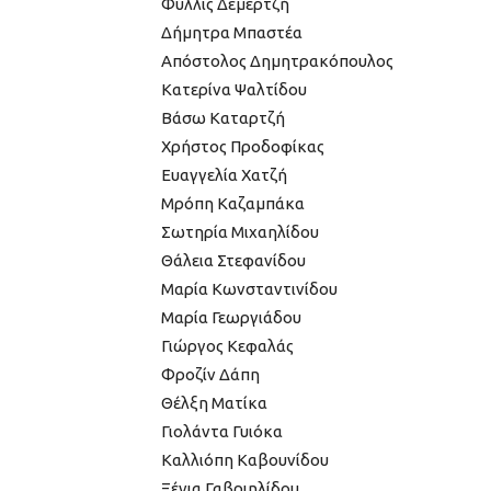
Φύλλις Δεμερτζή
Δήμητρα Μπαστέα
Απόστολος Δημητρακόπουλος
Κατερίνα Ψαλτίδου
Βάσω Καταρτζή
Χρήστος Προδοφίκας
Ευαγγελία Χατζή
Μρόπη Καζαμπάκα
Σωτηρία Μιχαηλίδου
Θάλεια Στεφανίδου
Μαρία Κωνσταντινίδου
Μαρία Γεωργιάδου
Γιώργος Κεφαλάς
Φροζίν Δάπη
Θέλξη Ματίκα
Γιολάντα Γυιόκα
Καλλιόπη Καβουνίδου
Ξένια Γαβριηλίδου