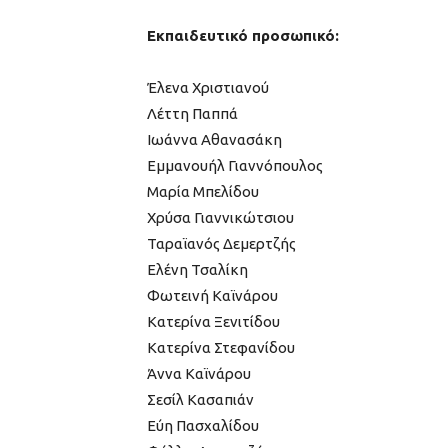
Εκπαιδευτικό προσωπικό:
Έλενα Χριστιανού
Λέττη Παππά
Ιωάννα Αθανασάκη
Εμμανουήλ Γιαννόπουλος
Μαρία Μπελίδου
Χρύσα Γιαννικώτσιου
Ταραϊανός Δεμερτζής
Ελένη Τσαλίκη
Φωτεινή Καϊνάρου
Κατερίνα Ξενιτίδου
Κατερίνα Στεφανίδου
Άννα Καϊνάρου
Σεσίλ Κασαπιάν
Εύη Πασχαλίδου