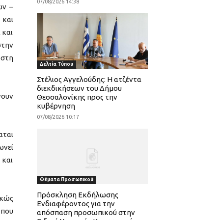
07/08/2026 14:38
ών –
 και
 και
στην
 στη
Δελτία Τύπου
Στέλιος Αγγελούδης: Η ατζέντα
διεκδικήσεων του Δήμου
γουν
Θεσσαλονίκης προς την
κυβέρνηση
07/08/2026 10:17
αται
ωνεί
 και
Θέματα Προσωπικού
Πρόσκληση Εκδήλωσης
ρκώς
Ενδιαφέροντος για την
 που
απόσπαση προσωπικού στην