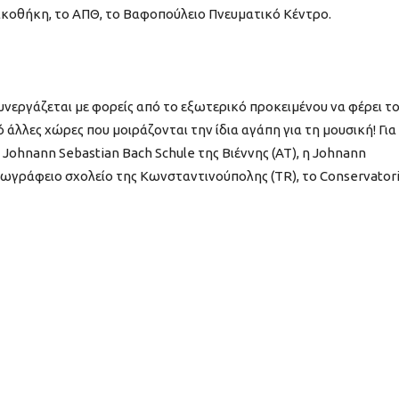
ακοθήκη, το ΑΠΘ, το Βαφοπούλειο Πνευματικό Κέντρο.
γάζεται με φορείς από το εξωτερικό προκειμένου να φέρει τ
 άλλες χώρες που μοιράζονται την ίδια αγάπη για τη μουσική! Για
 Johnann Sebastian Bach Schule της Βιέννης (AT), η Johnann
ο Ζωγράφειο σχολείο της Κωνσταντινούπολης (TR), το Conservator