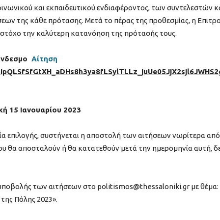
ινωνικού και εκπαιδευτικού ενδιαφέροντος, των συντελεστών κ
ων της κάθε πρότασης. Μετά το πέρας της προθεσμίας, η Επιτρ
ε στόχο την καλύτερη κατανόηση της πρότασής τους.
σύνδεσμο
Αίτηση
FAIpQLSfSfGtXH_aDHs8h3ya8fLSylTLLz_juUe05JjX2sjl6JWHS2
ή 15 Ιανουαρίου 2023
σία επιλογής, συστήνεται η αποστολή των αιτήσεων νωρίτερα από
που θα αποσταλούν ή θα κατατεθούν μετά την ημερομηνία αυτή, δ
υποβολής των αιτήσεων στο politismos@thessaloniki.gr με θέμα:
της Πόλης 2023».