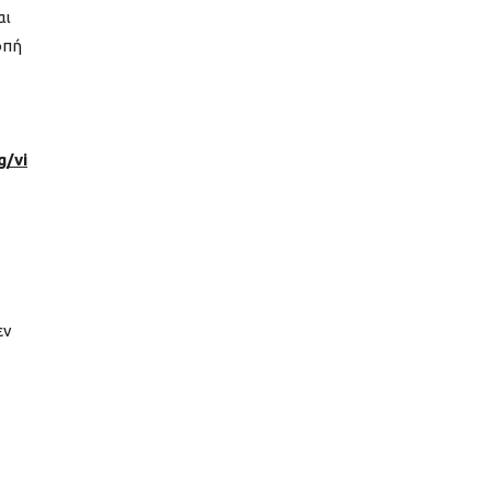
αι
οπή
g/vi
εν