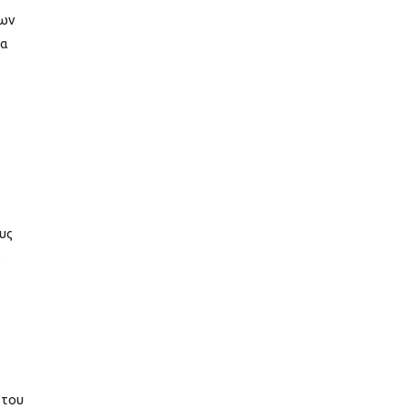
των
να
υς
ς
 του