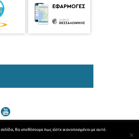
 σελίδα, θα υποθέσουμε πως είστε ικανοποιημένοι με αυτό.
Developed by
MyCompany Projects