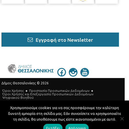
Εγγραφή στο Newsletter
Δήμος Θεσσαλονίκης © 2026
Όροι Χρήσης
Προστασία Προσωπικών Δεδομένων
Όροι Xρήσης και Eπεξεργασία Προσωπικών Δεδομένων
Ψηφιακού Βοηθού
Τηλεφωνικός Κατάλογος
Χρησιμοποιούμε cookies για να σας προσφέρουμε την καλύτερη
δυνατή εμπειρία στη σελίδα μας. Εάν συνεχίσετε να χρησιμοποιείτε
Developed by
MyCompany Projects
τη σελίδα, θα υποθέσουμε πως είστε ικανοποιημένοι με αυτό.
Εντάξει
Απόρριψη