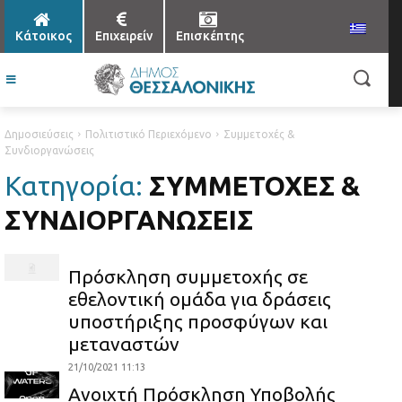
Κάτοικος
Επιχειρείν
Επισκέπτης
Δημοσιεύσεις
Πολιτιστικό Περιεχόμενο
Συμμετοχές &
Συνδιοργανώσεις
Κατηγορία:
ΣΥΜΜΕΤΟΧΈΣ &
ΣΥΝΔΙΟΡΓΑΝΏΣΕΙΣ
Πρόσκληση συμμετοχής σε
εθελοντική ομάδα για δράσεις
υποστήριξης προσφύγων και
μεταναστών
21/10/2021 11:13
Ανοιχτή Πρόσκληση Υποβολής