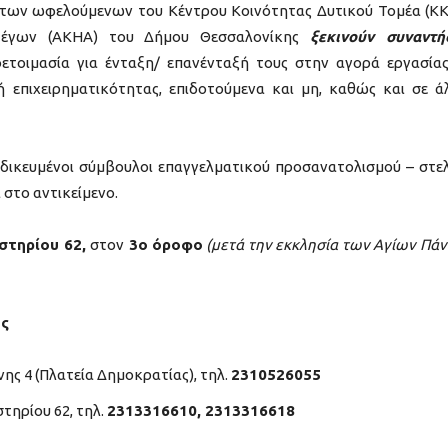
 των ωφελούμενων του Κέντρου Κοινότητας Δυτικού Τομέα (Κ
τέγων (ΑΚΗΑ) του Δήμου Θεσσαλονίκης
ξεκινούν συναντή
τοιμασία για ένταξη/ επανένταξή τους στην αγορά εργασίας
επιχειρηματικότητας, επιδοτούμενα και μη, καθώς και σε ά
ιδικευμένοι σύμβουλοι επαγγελματικού προσανατολισμού – στε
στο αντικείμενο.
στηρίου 62,
στον
3ο όροφο
(μετά την εκκλησία των Αγίων Πά
χής
ης 4 (Πλατεία Δημοκρατίας), τηλ.
2310526055
τηρίου 62, τηλ.
2313316610, 2313316618