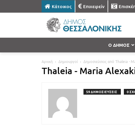
Κάτοικος
Επιχειρείν
Επισκέ
Ο ΔΗΜΟΣ
Αρχική
Δημιουργοί
Δημοσιεύσεις από Thaleia - Ma
Thaleia - Maria Alexak
59 ΔΗΜΟΣΙΕΥΣΕΙΣ
0 ΣΧ