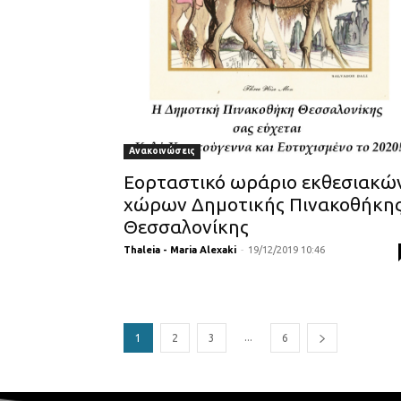
Ανακοινώσεις
Εορταστικό ωράριο εκθεσιακώ
χώρων Δημοτικής Πινακοθήκη
Θεσσαλονίκης
Thaleia - Maria Alexaki
-
19/12/2019 10:46
...
1
2
3
6