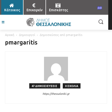
Κάτοικος
Επιχειρείν
Επισκέπτης
Αρχική
Δημιουργοί
Δημοσιεύσεις από pmargaritis
pmargaritis
47 ΔΗΜΟΣΙΕΥΣΕΙΣ
0 ΣΧΟΛΙΑ
https://thessaloniki.gr