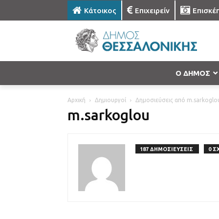
Κάτοικος
Επιχειρείν
Επισκέ
Ο ΔΗΜΟΣ
Αρχική
Δημιουργοί
Δημοσιεύσεις από m.sarkoglo
m.sarkoglou
187 ΔΗΜΟΣΙΕΥΣΕΙΣ
0 Σ