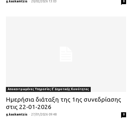
g.kaskamtzis
-
20/02/2026 13:03
0
Αποκεντρωμένες Υπηρεσίες Ε' Δημοτικής Κοινότητας
Ημερήσια διάταξη της 1ης συνεδρίασης
στις 22-01-2026
g.kaskamtzis
-
27/01/2026 09:48
0