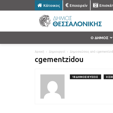
Κάτοικος
Επιχειρείν
Επισκέ
Ο ΔΗΜΟΣ
Αρχική
Δημιουργοί
Δημοσιεύσεις από cgementzi
cgementzidou
18 ΔΗΜΟΣΙΕΥΣΕΙΣ
0 ΣΧ