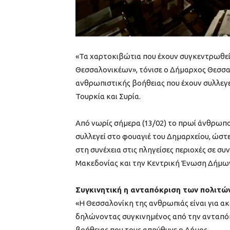
«Τα χαρτοκιβώτια που έχουν συγκεντρωθεί
Θεσσαλονικέων», τόνισε ο Δήμαρχος Θεσσ
ανθρωπιστικής βοήθειας που έχουν συλλεγεί
Τουρκία και Συρία.
Από νωρίς σήμερα (13/02) το πρωί άνθρωπο
συλλεγεί στο φουαγιέ του Δημαρχείου, ώστ
στη συνέχεια στις πληγείσες περιοχές σε 
Μακεδονίας και την Κεντρική Ένωση Δήμων
Συγκινητική η ανταπόκριση των πολιτώ
«Η Θεσσαλονίκη της ανθρωπιάς είναι για α
δηλώνοντας συγκινημένος από την ανταπόκ
βοήθειας που τους απηύθυνε ο Δήμος.