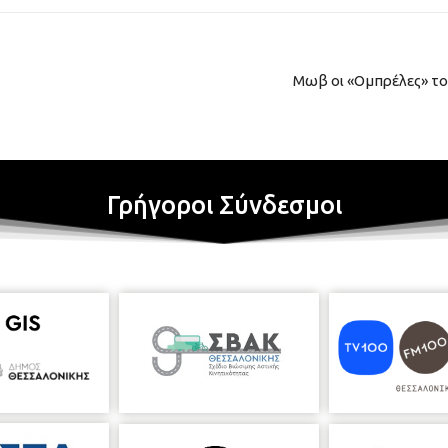
Μωβ οι «Ομπρέλες» το
Γρήγοροι Σύνδεσμοι