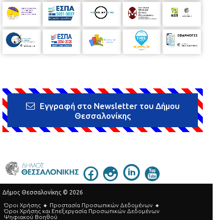
Εγγραφή στο Newsletter του Δήμου
Θεσσαλονίκης
Δήμος Θεσσαλονίκης © 2026
Όροι Χρήσης
Προστασία Προσωπικών Δεδομένων
Όροι Xρήσης και Eπεξεργασία Προσωπικών Δεδομένων
Ψηφιακού Βοηθού