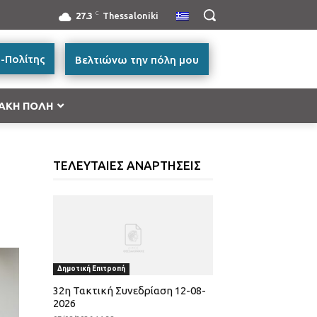
C
27.3
Thessaloniki
-Πολίτης
Βελτιώνω την πόλη μου
ΑΚΗ ΠΟΛΗ
ή Μακεδονία 2014-2020”
ΤΕΛΕΥΤΑΙΕΣ ΑΝΑΡΤΗΣΕΙΣ
ές Μεταφορών, Περιβάλλον και Αειφόρος
ικής και Βασικής Υλικής Συνδρομής – ΤΕΒΑ 2014-
ατικότητα & Καινοτομία (ΕΠΑνΕΚ)»
Δημοτική Επιτροπή
ας
32η Τακτική Συνεδρίαση 12-08-
2026