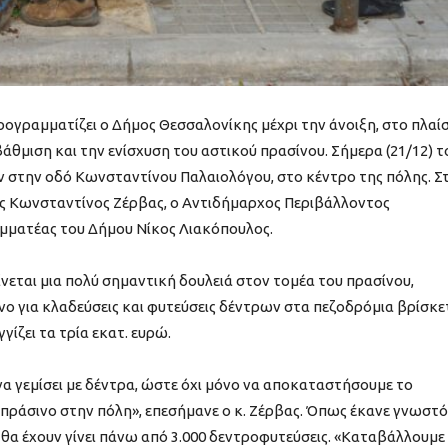
ρογραμματίζει ο Δήμος Θεσσαλονίκης μέχρι την άνοιξη, στο πλαί
άθμιση και την ενίσχυση του αστικού πρασίνου. Σήμερα (21/12) τ
στην οδό Κωνσταντίνου Παλαιολόγου, στο κέντρο της πόλης. Σ
ς Κωνσταντίνος Ζέρβας, ο Αντιδήμαρχος Περιβάλλοντος
αμματέας του Δήμου Νίκος Λιακόπουλος.
νεται μια πολύ σημαντική δουλειά στον τομέα του πρασίνου,
νο για κλαδεύσεις και φυτεύσεις δέντρων στα πεζοδρόμια βρίσκε
γίζει τα τρία εκατ. ευρώ.
να γεμίσει με δέντρα, ώστε όχι μόνο να αποκαταστήσουμε το
 πράσινο στην πόλη», επεσήμανε ο κ. Ζέρβας. Όπως έκανε γνωστό
 θα έχουν γίνει πάνω από 3.000 δεντροφυτεύσεις. «Καταβάλλουμε