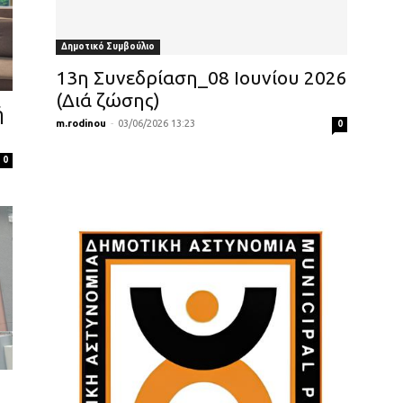
Δημοτικό Συμβούλιο
13η Συνεδρίαση_08 Ιουνίου 2026
(Διά ζώσης)
ή
m.rodinou
-
03/06/2026 13:23
0
0