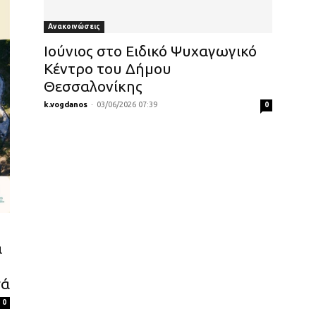
Ανακοινώσεις
Ιούνιος στο Ειδικό Ψυχαγωγικό
Κέντρο του Δήμου
Θεσσαλονίκης
k.vogdanos
-
03/06/2026 07:39
0
α
σά
0