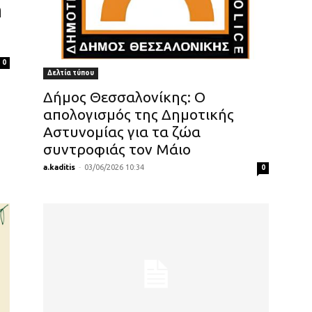
η
0
Δελτία τύπου
Δήμος Θεσσαλονίκης: Ο
απολογισμός της Δημοτικής
Αστυνομίας για τα ζώα
συντροφιάς τον Μάιο
a.kaditis
-
03/06/2026 10:34
0