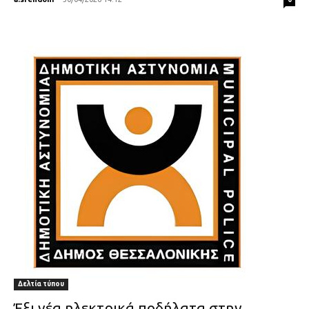
Δελτία τύπου
Έξι νέα ηλεκτρικά ποδήλατα στην