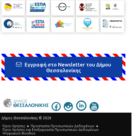
Εγγραφή στο Newsletter του Δήμου
Θεσσαλονίκης
Δήμος Θεσσαλονίκης © 2026
Όροι Χρήσης
Προστασία Προσωπικών Δεδομένων
Όροι Xρήσης και Eπεξεργασία Προσωπικών Δεδομένων
Ψηφιακού Βοηθού