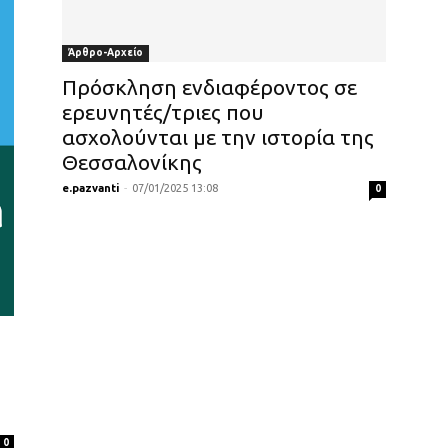
Άρθρο-Αρχείο
Πρόσκληση ενδιαφέροντος σε
ερευνητές/τριες που
ασχολούνται με την ιστορία της
Θεσσαλονίκης
e.pazvanti
-
07/01/2025 13:08
0
0