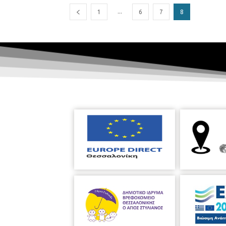
...
1
6
7
8