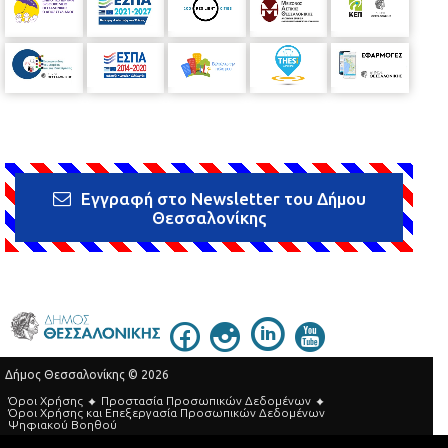
Εγγραφή στο Newsletter του Δήμου
Θεσσαλονίκης
Δήμος Θεσσαλονίκης © 2026
Όροι Χρήσης
Προστασία Προσωπικών Δεδομένων
Όροι Xρήσης και Eπεξεργασία Προσωπικών Δεδομένων
Ψηφιακού Βοηθού