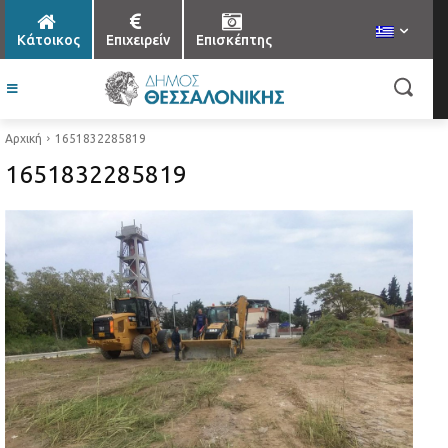
Κάτοικος
Επιχειρείν
Επισκέπτης
Αρχική
1651832285819
1651832285819