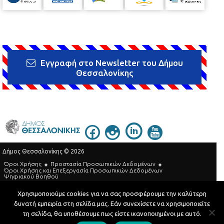
Εγγραφή στο Newsletter του Δήμου
Θεσσαλονίκης
Δήμος Θεσσαλονίκης © 2026
Όροι Χρήσης
Προστασία Προσωπικών Δεδομένων
Όροι Xρήσης και Eπεξεργασία Προσωπικών Δεδομένων
Ψηφιακού Βοηθού
Τηλεφωνικός Κατάλογος
Χρησιμοποιούμε cookies για να σας προσφέρουμε την καλύτερη
δυνατή εμπειρία στη σελίδα μας. Εάν συνεχίσετε να χρησιμοποιείτε
Developed by
MyCompany Projects
τη σελίδα, θα υποθέσουμε πως είστε ικανοποιημένοι με αυτό.