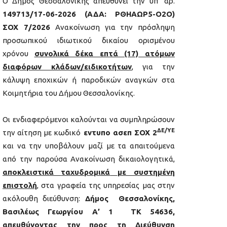
Ο Δήμος Θεσσαλονίκης απευθύνει την υπ’ αρ.
149713/17-06-2026 (ΑΔΑ: ΡΘΗΑΩΡ5-Ο2Ο)
ΣΟΧ 7/2026
Ανακοίνωση για την πρόσληψη
προσωπικού ιδιωτικού δικαίου ορισμένου
χρόνου
συνολικά δέκα επτά (17) ατόμων
διαφόρων κλάδων/ειδικοτήτων
, για την
κάλυψη εποχικών ή παροδικών αναγκών στα
Κοιμητήρια του Δήμου Θεσσαλονίκης.
Οι ενδιαφερόμενοι καλούνται να συμπληρώσουν
ΔΕ/ΥΕ
την αίτηση με κωδικό
εντυπο ασεπ ΣΟΧ 2
και να την υποβάλουν μαζί με τα απαιτούμενα
από την παρούσα Ανακοίνωση δικαιολογητικά,
αποκλειστικά
ταχυδρομικά
με συστημένη
επιστολή
, στα γραφεία της υπηρεσίας μας στην
ακόλουθη διεύθυνση:
Δήμος Θεσσαλονίκης,
Βασιλέως Γεωργίου Α’ 1 ΤΚ 54636,
απευθύνοντας την προς τη Διεύθυνση