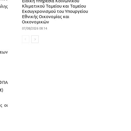
Ειδική Υπηρεσία Κοινωνικού
Κλιματικού Ταμείου και Ταμείου
λης
Εκσυγχρονισμού του Υπουργείου
Εθνικής Οικονομίας και
Οικονομικών
07/08/2026 08:14
σεων
 ΦΠΑ
€)
ς οι