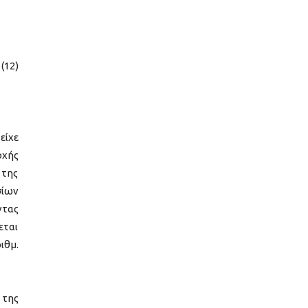
(12)
είχε
ρχής
 της
σίων
ντας
εται
ιθμ.
 της