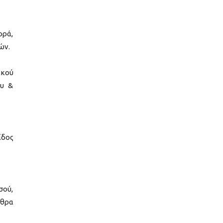
ορά,
ών.
ικού
ου &
ίδος
σού,
ρθρα