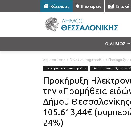
Κάτοικος
Επιχειρείν
Επισκέ
Ο ΔΗΜΟΣ
Δημοσιεύσεις
Θέλω να ενημερωθώ
Προκηρύξεις κ
Προκηρύξεις και Διακηρύξεις
Σώματα Προκηρύξεων και 
Προκήρυξη Ηλεκτρονι
την «Προμήθεια ειδώ
Δήμου Θεσσαλονίκης
105.613,44€ (συμπερ
24%)