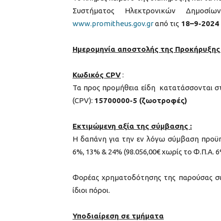
Συστήματος Ηλεκτρονικών Δημοσί
www.promitheus.gov.gr
από τις
18
–
9
-2024
Ημερομηνία αποστολής της Προκήρυξης 
Κωδικός
CPV
:
Τα προς προμήθεια είδη κατατάσσονται σ
(CPV):
15700000-5 (ζωοτροφές)
Εκτιμώμενη αξία της σύμβασης :
Η δαπάνη για την εν λόγω σύμβαση προϋ
6%, 13% & 24% (98.056,00€ χωρίς το Φ.Π.Α. 
Φορέας χρηματοδότησης της παρούσας σύ
ίδιοι πόροι.
Υποδιαίρεση σε τμήματα