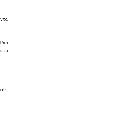
οντα
ίδιο
ε το
κής