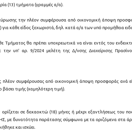
ία (13) τμήματα (γραμμές α/α).
ακύρωσης την πλέον συμφέρουσα από οικονομική άποψη προσφ
) για κάθε είδος ξεχωριστά, δηλ. κατά α/α των υπό προμήθεια ειδ
θε Τμήματος θα πρέπει υποχρεωτικά να είναι εντός του ενδεικτ
 την υπ’ αρ. 9/2024 μελέτη της Δ/νσης Διαχείρισης Πρασίν
ης πλέον συμφέρουσας από οικονομική άποψη προσφοράς ανά ε
 βάσει τιμής (χαμηλότερη τιμή).
ορίζεται σε δεκαοκτώ (18) μήνες ή μέχρι εξαντλήσεως του πο
Σ, με δυνατότητα παράτασης σύμφωνα με τα οριζόμενα στα ά
ιήθηκε και ισχύει.