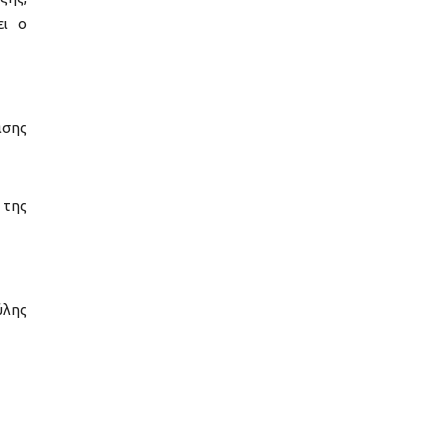
ει ο
ασης
 της
ύλης