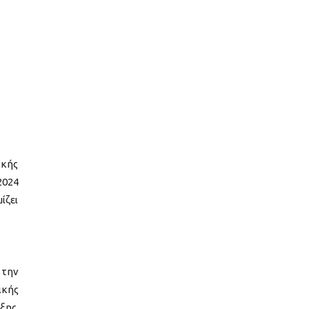
ικής
2024
ίζει
 την
ικής
ξης,