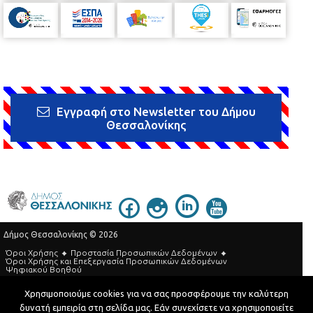
Εγγραφή στο Newsletter του Δήμου
Θεσσαλονίκης
Δήμος Θεσσαλονίκης © 2026
Όροι Χρήσης
Προστασία Προσωπικών Δεδομένων
Όροι Xρήσης και Eπεξεργασία Προσωπικών Δεδομένων
Ψηφιακού Βοηθού
Τηλεφωνικός Κατάλογος
Χρησιμοποιούμε cookies για να σας προσφέρουμε την καλύτερη
δυνατή εμπειρία στη σελίδα μας. Εάν συνεχίσετε να χρησιμοποιείτε