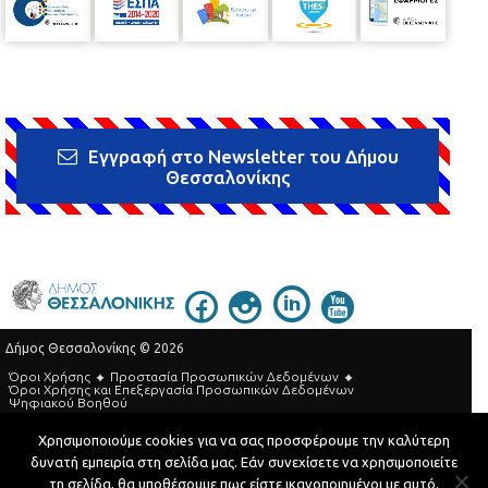
Εγγραφή στο Newsletter του Δήμου
Θεσσαλονίκης
Δήμος Θεσσαλονίκης © 2026
Όροι Χρήσης
Προστασία Προσωπικών Δεδομένων
Όροι Xρήσης και Eπεξεργασία Προσωπικών Δεδομένων
Ψηφιακού Βοηθού
Τηλεφωνικός Κατάλογος
Χρησιμοποιούμε cookies για να σας προσφέρουμε την καλύτερη
δυνατή εμπειρία στη σελίδα μας. Εάν συνεχίσετε να χρησιμοποιείτε
Developed by
MyCompany Projects
τη σελίδα, θα υποθέσουμε πως είστε ικανοποιημένοι με αυτό.