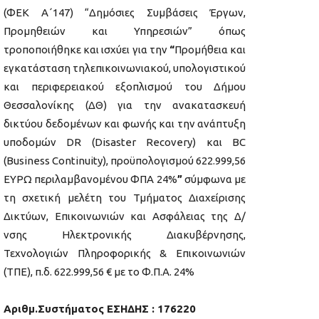
(ΦΕΚ Α΄147) “Δημόσιες Συμβάσεις Έργων,
Προμηθειών και Υπηρεσιών” όπως
τροποποιήθηκε και ισχύει για την
“
Προμήθεια και
εγκατάσταση τηλεπικοινωνιακού, υπολογιστικού
και περιφερειακού εξοπλισμού του Δήμου
Θεσσαλονίκης (ΔΘ) για την ανακατασκευή
δικτύου δεδομένων και φωνής και την ανάπτυξη
υποδομών DR (Disaster Recovery) και BC
(Business Continuity), προϋπολογισμού 622.999,56
ΕΥΡΩ περιλαμβανομένου ΦΠΑ 24%
”
σύμφωνα με
τη σχετική μελέτη του Τμήματος Διαχείρισης
Δικτύων, Επικοινωνιών και Ασφάλειας της Δ/
νσης Ηλεκτρονικής Διακυβέρνησης,
Τεχνολογιών Πληροφορικής & Επικοινωνιών
(ΤΠΕ), π.δ. 622.999,56 € με το Φ.Π.Α. 24%
Αριθμ.Συστήματος ΕΣΗΔΗΣ : 176220