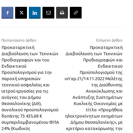
Προηγούμενο άρθρο
Επόμενο άρθρο
Προκαταρκτική
Προκαταρκτική
Διαβούλευση των Τεχνικών
Διαβούλευση των Τεχνικών
Προδιαγραφών και του
Προδιαγραφών και
Ενδεικτικού
Ενδεικτικού
Προϋπολογισμού για την
Προϋπολογισμού της
παροχή υπηρεσιών
υπ’αρ.21/14.11.2022 Μελέτης
τεχνικού ασφαλείας και
της Διεύθυνσης
ιατρού εργασίας για τις
Ανακύκλωσης και
ανάγκες του Δήμου
Ανάπτυξης Συστημάτων
Θεσσαλονίκης (ΔΘ),
Κυκλικής Οικονομίας με
συνολικού προϋπολογισμού
τίτλο: «Προμήθεια
δαπάνης 73.435,68 €
ηλεκτροκίνητων οχημάτων
συμπεριλαμβανομένου ΦΠΑ
Δήμου Θεσσαλονίκης», με
24% (Κωδικός
κριτήριο κατακύρωσης την