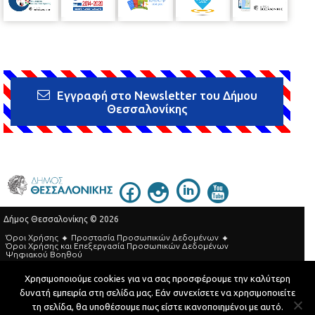
Εγγραφή στο Newsletter του Δήμου
Θεσσαλονίκης
Δήμος Θεσσαλονίκης © 2026
Όροι Χρήσης
Προστασία Προσωπικών Δεδομένων
Όροι Xρήσης και Eπεξεργασία Προσωπικών Δεδομένων
Ψηφιακού Βοηθού
Τηλεφωνικός Κατάλογος
Χρησιμοποιούμε cookies για να σας προσφέρουμε την καλύτερη
δυνατή εμπειρία στη σελίδα μας. Εάν συνεχίσετε να χρησιμοποιείτε
Developed by
MyCompany Projects
τη σελίδα, θα υποθέσουμε πως είστε ικανοποιημένοι με αυτό.