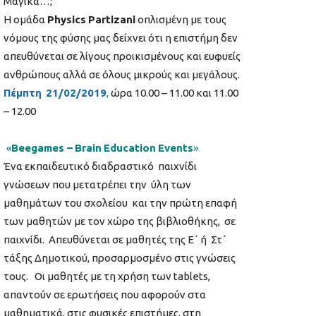
Μαγικά…;
Η ομάδα
Physics
Partizani
οπλισμένη με τους
νόμους της φύσης μας δείχνει ότι η επιστήμη δεν
απευθύνεται σε λίγους προικισμένους και ευφυείς
ανθρώπους αλλά σε όλους μικρούς και μεγάλους.
Πέμπτη
21/02/2019
,
ώρα 10.00 – 11.00 και 11.00
– 12.00
«
Β
eegames
–
Brain
Education
Events
»
Ένα εκπαιδευτικό διαδραστικό παιχνίδι
γνώσεων που μετατρέπει την ύλη των
μαθημάτων του σχολείου και την πρώτη επαφή
των μαθητών με τον χώρο της βιβλιοθήκης, σε
παιχνίδι. Απευθύνεται σε μαθητές της Ε΄ ή Στ΄
τάξης Δημοτικού, προσαρμοσμένο στις γνώσεις
τους. Οι μαθητές με τη χρήση των tablets,
απαντούν σε ερωτήσεις που αφορούν στα
μαθηματικά, στις φυσικές επιστήμες, στη