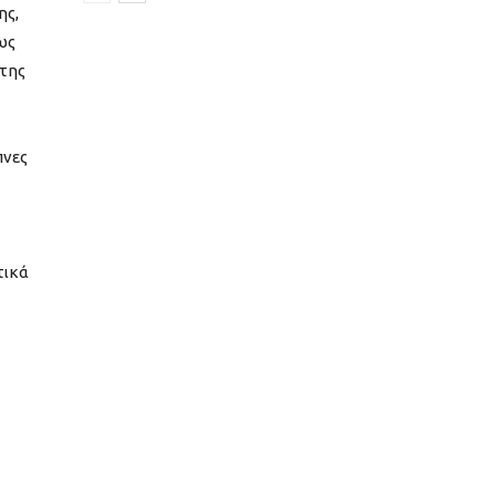
ης,
ως
 της
πνες
τικά