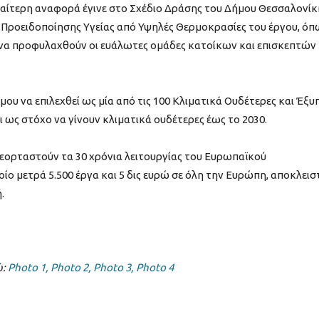
διαίτερη αναφορά έγινε στο Σχέδιο Δράσης του Δήμου Θεσσαλονίκ
Προειδοποίησης Υγείας από Υψηλές Θερμοκρασίες του έργου, όπ
 να προφυλαχθούν οι ευάλωτες ομάδες κατοίκων και επισκεπτών
μου να επιλεχθεί ως μία από τις 100 Κλιματικά Ουδέτερες και Έξυ
ι ως στόχο να γίνουν κλιματικά ουδέτερες έως το 2030.
α εορταστούν τα 30 χρόνια λειτουργίας του Ευρωπαϊκού
ο μετρά 5.500 έργα και 5 δις ευρώ σε όλη την Ευρώπη, αποκλεισ
.
ώ:
Photo
1,
Photo
2,
Photo
3,
Photo
4