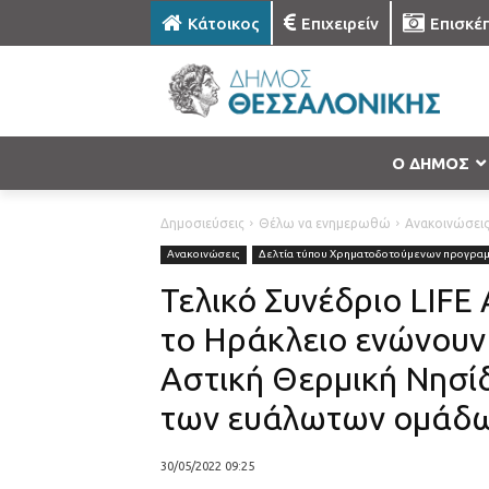
Κάτοικος
Επιχειρείν
Επισκέ
Ο ΔΗΜΟΣ
Δημοσιεύσεις
Θέλω να ενημερωθώ
Ανακοινώσει
Ανακοινώσεις
Δελτία τύπου Χρηματοδοτούμενων προγρα
Τελικό Συνέδριο LIFE
το Ηράκλειο ενώνουν 
Αστική Θερμική Νησίδ
των ευάλωτων ομάδ
30/05/2022 09:25