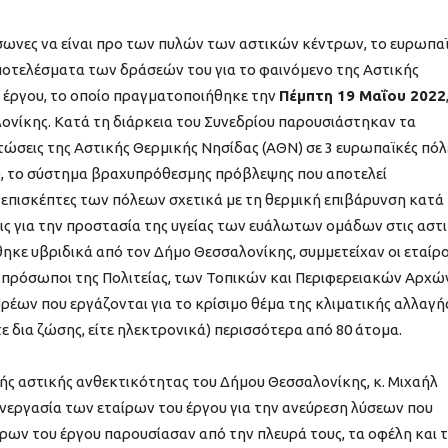
ύσωνες να είναι προ των πυλών των αστικών κέντρων, το ευρωπα
οτελέσματα των δράσεών του για το φαινόμενο της Αστικής
υ έργου, το οποίο πραγματοποιήθηκε την
Πέμπτη 19 Μαΐου 2022
νίκης. Κατά τη διάρκεια του Συνεδρίου παρουσιάστηκαν τα
τώσεις της Αστικής Θερμικής Νησίδας (ΑΘΝ) σε 3 ευρωπαϊκές πόλ
ο), το σύστημα βραχυπρόθεσμης πρόβλεψης που αποτελεί
 επισκέπτες των πόλεων σχετικά με τη θερμική επιβάρυνση κατά 
ις για την προστασία της υγείας των ευάλωτων ομάδων στις αστι
θηκε υβριδικά από τον Δήμο Θεσσαλονίκης, συμμετείχαν οι εταίρο
 εκπρόσωποι της Πολιτείας, των Τοπικών και Περιφερειακών Αρχώ
έων που εργάζονται για το κρίσιμο θέμα της κλιματικής αλλαγής
 δια ζώσης, είτε ηλεκτρονικά) περισσότερα από 80 άτομα.
ής αστικής ανθεκτικότητας του Δήμου Θεσσαλονίκης, κ. Μιχαήλ
νεργασία των εταίρων του έργου για την ανεύρεση λύσεων που
ων του έργου παρουσίασαν από την πλευρά τους, τα οφέλη και 