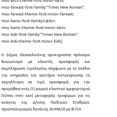
mso-ascii-theme-font:minor-latin;
mso-fareast-font-family:”Times New Roman”;
mso-fareast-theme-font:minor-fareast;
mso-hansi-font-family:Calibri;
mso-hansi-theme-font:minor-latin;
mso-bidi-font-family:”Times New Roman”;
mso-bidi-theme-font:minor-bidi;}
Ο Δήμος Θεσσαλονίκης προκηρύσσει πρόχειρο
διαγωνισμό με κλειστές προσφορές και
συμπλήρωση τιμολογίου, σύμφωνα με το σχέδιο
της υπηρεσίας και κριτήριο κατακύρωσης τη
χαμηλότερη σε τιμή προσφορά, για την
προμήθεια ενός (1) μικρού κλειστού ημιφορτηγού
(τύπου mini van) μεταφοράς τροφίμων για τις
ανάγκες της Δ/νσης Παιδικών Σταθμών,
προϋπολογισμού δαπάνης 26.998,50 με Φ.Π.Α