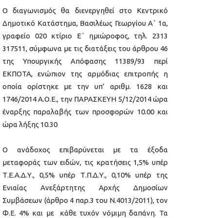
Ο διαγωνισμός θα διενεργηθεί στο Κεντρικό
Δημοτικό Κατάστημα, Βασιλέως Γεωργίου A΄ 1α,
γραφείο 020 κτίριο Ε΄ ημιώροφος, τηλ. 2313
317511, σύμφωνα με τις διατάξεις του άρθρου 46
της Υπουργικής Απόφασης 11389/93 περί
ΕΚΠΟΤΑ, ενώπιον της αρμόδιας επιτροπής η
οποία ορίστηκε με την υπ’ αριθμ. 1628 και
1746/2014 Α.Ο.Ε., την ΠΑΡΑΣΚΕΥΗ 5/12/2014 ώρα
έναρξης παραλαβής των προσφορών 10.00 και
ώρα λήξης 10.30
Ο ανάδοχος επιβαρύνεται με τα έξοδα
μεταφοράς των ειδών, τις κρατήσεις 1,5% υπέρ
Τ.Ε.Α.Δ.Υ., 0,5% υπέρ Τ.Π.Δ.Υ., 0,10% υπέρ της
Ενιαίας Ανεξάρτητης Αρχής Δημοσίων
Συμβάσεων (άρθρο 4 παρ.3 του Ν.4013/2011), τον
Φ.Ε. 4% και με κάθε τυχόν νόμιμη δαπάνη. Τα