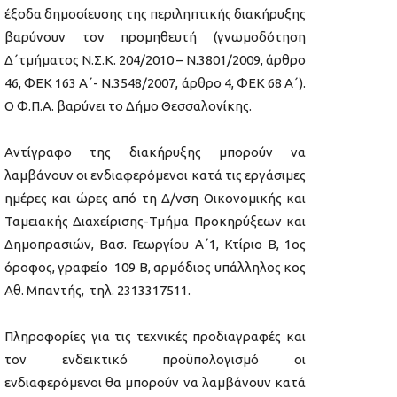
έξοδα δημοσίευσης της περιληπτικής διακήρυξης
βαρύνουν τον προμηθευτή (γνωμοδότηση
Δ΄τμήματος Ν.Σ.Κ. 204/2010 – Ν.3801/2009, άρθρο
46, ΦΕΚ 163 Α΄- Ν.3548/2007, άρθρο 4, ΦΕΚ 68 Α΄).
Ο Φ.Π.Α. βαρύνει το Δήμο Θεσσαλονίκης.
Αντίγραφο της διακήρυξης μπορούν να
λαμβάνουν οι ενδιαφερόμενοι κατά τις εργάσιμες
ημέρες και ώρες από τη Δ/νση Οικονομικής και
Ταμειακής Διαχείρισης-Τμήμα Προκηρύξεων και
Δημοπρασιών, Βασ. Γεωργίου Α΄1, Κτίριο Β, 1ος
όροφος, γραφείο 109 Β, αρμόδιος υπάλληλος κος
Αθ. Μπαντής, τηλ. 2313317511.
Πληροφορίες για τις τεχνικές προδιαγραφές και
τον ενδεικτικό προϋπολογισμό οι
ενδιαφερόμενοι θα μπορούν να λαμβάνουν κατά