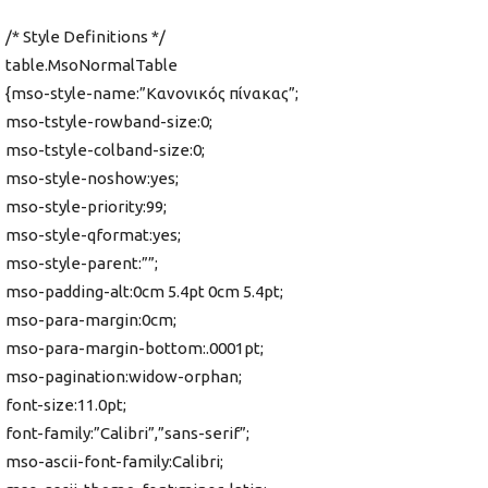
/* Style Definitions */
table.MsoNormalTable
{mso-style-name:”Κανονικός πίνακας”;
mso-tstyle-rowband-size:0;
mso-tstyle-colband-size:0;
mso-style-noshow:yes;
mso-style-priority:99;
mso-style-qformat:yes;
mso-style-parent:””;
mso-padding-alt:0cm 5.4pt 0cm 5.4pt;
mso-para-margin:0cm;
mso-para-margin-bottom:.0001pt;
mso-pagination:widow-orphan;
font-size:11.0pt;
font-family:”Calibri”,”sans-serif”;
mso-ascii-font-family:Calibri;