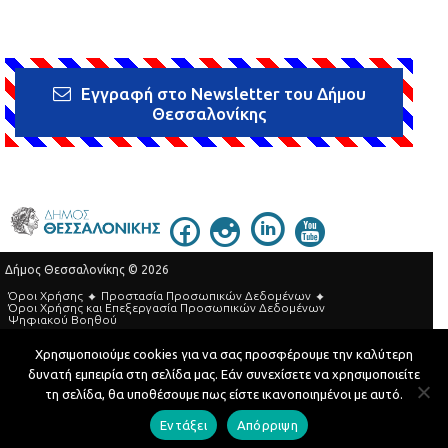
Εγγραφή στο Newsletter του Δήμου
Θεσσαλονίκης
Δήμος Θεσσαλονίκης © 2026
Όροι Χρήσης
Προστασία Προσωπικών Δεδομένων
Όροι Xρήσης και Eπεξεργασία Προσωπικών Δεδομένων
Ψηφιακού Βοηθού
Τηλεφωνικός Κατάλογος
Χρησιμοποιούμε cookies για να σας προσφέρουμε την καλύτερη
δυνατή εμπειρία στη σελίδα μας. Εάν συνεχίσετε να χρησιμοποιείτε
Developed by
MyCompany Projects
τη σελίδα, θα υποθέσουμε πως είστε ικανοποιημένοι με αυτό.
Εντάξει
Απόρριψη