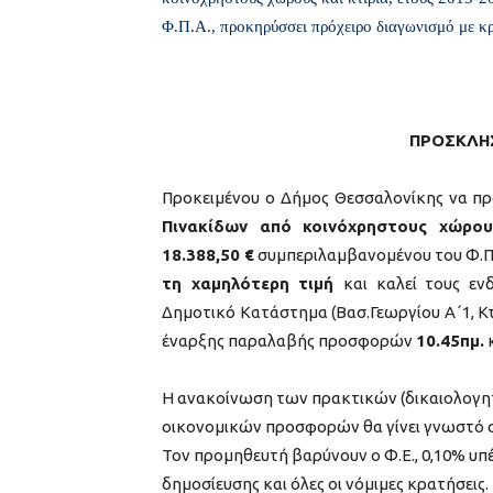
Φ.Π.Α., προκηρύσσει πρόχειρο διαγωνισμό με κ
ΠΡΟΣΚΛΗ
Προκειμένου ο Δήμος Θεσσαλονίκης να πρ
Πινακίδων από κοινόχρηστους χώρου
18.388,50 €
συμπεριλαμβανομένου του Φ.Π
τη χαμηλότερη τιμή
και καλεί τους ε
Δημοτικό Κατάστημα (Βασ.Γεωργίου Α΄1, Κτ
έναρξης παραλαβής προσφορών
10.45πμ.
Η ανακοίνωση των πρακτικών (δικαιολογη
οικονομικών προσφορών θα γίνει γνωστό σ
Τον προμηθευτή βαρύνουν ο Φ.Ε., 0,10% υπ
δημοσίευσης και όλες οι νόμιμες κρατήσεις.