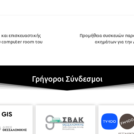
 και επισκευαστικής
Προμήθεια συσκευών παρα
ου computer room του
οχημάτων για την
Γρήγοροι Σύνδεσμοι