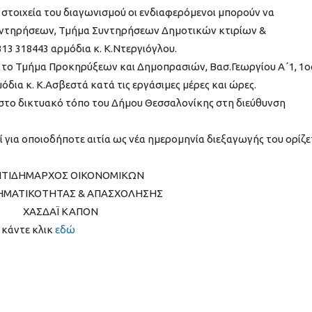
 στοιχεία του διαγωνισμού οι ενδιαφερόμενοι μπορούν να
υντηρήσεων, Τμήμα Συντηρήσεων Δημοτικών κτιρίων &
13 318443 αρμόδια κ. Κ.Ντεργιόγλου.
ό το Τμήμα Προκηρύξεων και Δημοπρασιών, Βασ.Γεωργίου Α΄1, 1ο
όδια κ. Κ.Ασβεστά κατά τις εργάσιμες μέρες και ώρες.
 στο δικτυακό τόπο του Δήμου Θεσσαλονίκης στη διεύθυνση
 για οποιοδήποτε αιτία ως νέα ημερομηνία διεξαγωγής του ορίζε
ΝΤΙΔΗΜΑΡΧΟΣ ΟΙΚΟΝΟΜΙΚΩΝ
ΡΗΜΑΤΙΚΟΤΗΤΑΣ & ΑΠΑΣΧΟΛΗΣΗΣ
ΧΑΣΔΑΪ ΚΑΠΟΝ
 κάντε κλικ
εδώ