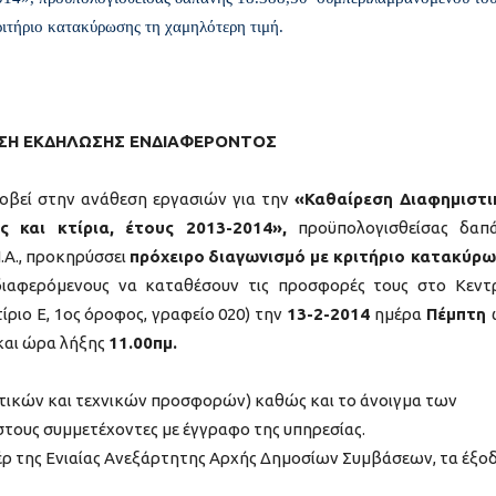
ριτήριο κατακύρωσης τη χαμηλότερη τιμή.
ΣΗ ΕΚΔΗΛΩΣΗΣ ΕΝΔΙΑΦΕΡΟΝΤΟΣ
οβεί στην ανάθεση εργασιών για την
«Καθαίρεση Διαφημιστ
ς και κτίρια, έτους 2013-2014»,
προϋπολογισθείσας δαπ
.Α., προκηρύσσει
πρόχειρο
διαγωνισμό με κριτήριο κατακύρ
νδιαφερόμενους να καταθέσουν τις προσφορές τους στο Κεντ
ίριο Ε, 1ος όροφος, γραφείο 020) την
13-2-2014
ημέρα
Πέμπτη
και ώρα λήξης
11.00πμ.
τικών και τεχνικών προσφορών) καθώς και το άνοιγμα των
τους συμμετέχοντες με έγγραφο της υπηρεσίας.
έρ της Ενιαίας Ανεξάρτητης Αρχής Δημοσίων Συμβάσεων, τα έξο