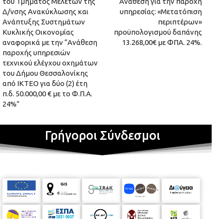
του Τμήματος Μελετών της
Ανάθεση για την παροχή
Δ/νσης Ανακύκλωσης και
υπηρεσίας: «Μετατόπιση
Ανάπτυξης Συστημάτων
περιπτέρων»
Κυκλικής Οικονομίας
προϋπολογισμού δαπάνης
αναφορικά με την “Ανάθεση
13.268,00€ με ΦΠΑ. 24%.
παροχής υπηρεσιών
τεχνικού ελέγχου οχημάτων
του Δήμου Θεσσαλονίκης
από ΙΚΤΕΟ για δύο (2) έτη
π.δ. 50.000,00 € με το Φ.Π.Α.
24%”
Γρήγοροι Σύνδεσμοι