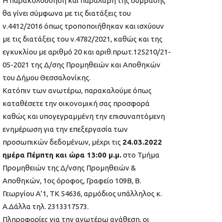
Η παρακολούθηση και παραλαβή της σύμβασης
θα γίνει σύμφωνα με τις διατάξεις του
ν.4412/2016 όπως τροποποιήθηκαν και ισχύουν
με τις διατάξεις του ν.4782/2021, καθώς και της
εγκυκλίου με αριθμό 20 και αριθ.πρωτ.125210/21-
05-2021 της Δ/σης Προμηθειών και Αποθηκών
του Δήμου Θεσσαλονίκης.
Κατόπιν των ανωτέρω, παρακαλούμε όπως
καταθέσετε την οικονομική σας προσφορά
καθώς και υπογεγραμμένη την επισυναπτόμενη
ενημέρωση για την επεξεργασία των
προσωπικών δεδομένων, μέχρι τις
24.03.2022
ημέρα Πέμπτη και ώρα 13:00 μ.μ.
στο Τμήμα
Προμηθειών της Δ/νσης Προμηθειών &
Αποθηκών, 1ος όροφος, Γραφείο 109Β, Β.
Γεωργίου Α’1, ΤΚ 54636, αρμόδιος υπάλληλος κ.
Α.Δάλλα τηλ. 2313317573.
Πληροφορίες για την ανωτέρω ανάθεση, οι