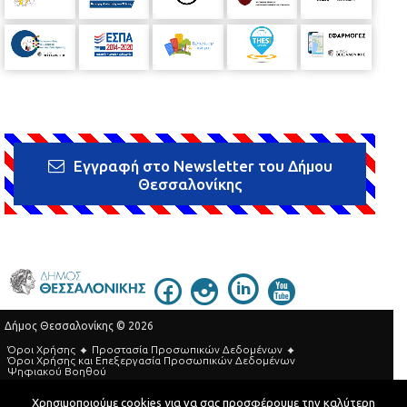
Εγγραφή στο Newsletter του Δήμου
Θεσσαλονίκης
Δήμος Θεσσαλονίκης © 2026
Όροι Χρήσης
Προστασία Προσωπικών Δεδομένων
Όροι Xρήσης και Eπεξεργασία Προσωπικών Δεδομένων
Ψηφιακού Βοηθού
Τηλεφωνικός Κατάλογος
Χρησιμοποιούμε cookies για να σας προσφέρουμε την καλύτερη