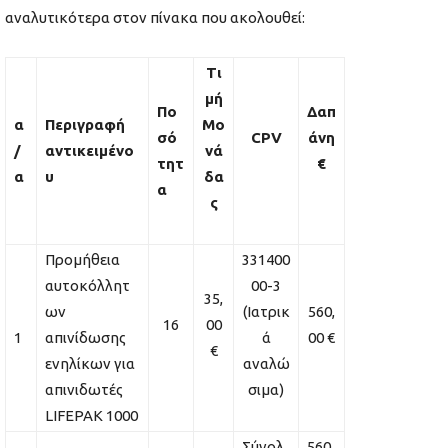
αναλυτικότερα στον πίνακα που ακολουθεί:
Τι
μή
Πο
Δαπ
α
Περιγραφή
Μο
σό
CPV
άνη
/
αντικειμένο
νά
τητ
€
α
υ
δα
α
ς
Προμήθεια
331400
αυτοκόλλητ
00-3
35,
ων
(Ιατρικ
560,
16
00
1
απινίδωσης
ά
00 €
€
ενηλίκων για
αναλώ
απινιδωτές
σιμα)
LIFEPAK 1000
Σύνολ
560,