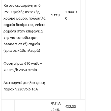
Κατασκευασμένη από
PVC υψηλής αντοχής,
1.800,0
1 τεμ
χρώμα μαύρο, πολλαπλά
0
σημεία δεσίματος, velcro
ραμένα στην επιφάνειά
της για τοποθέτηση
banners σε έξι σημεία
(τρία σε κάθε πλευρά)
Φυσητήρας 610 watt –
780 m /h 2850 r/min
Λειτουργεί με ηλεκτρικη
παροχή 220Volt-16A
Φ.Π.Α
432,00
. 24%: