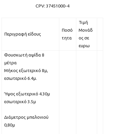
CPV: 37451000-4
Τιμή
Ποσό
Μονάδ
Περιγραφή είδους
τητα
ος σε
ευρω
Φουσκωτή αψίδα 8
μέτρα
Μήκος εξωτερικό 8μ,
εσωτερικό 6.4μ.
Ύψος εξωτερικό 4.30μ
εσωτερικό 3.5μ
Διάμετρος μπαλονιού
0,80μ