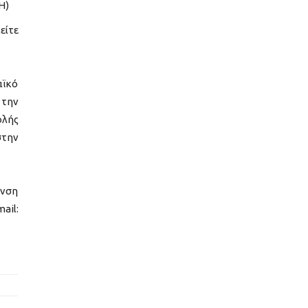
Η)
είτε
αϊκό
 την
ολής
την
υνση
il: