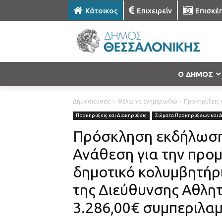
Κάτοικος
Επιχειρείν
Επισκέ
Ο ΔΗΜΟΣ
Δημοσιεύσεις
Θέλω να ενημερωθώ
Προκηρύξεις κ
Προκηρύξεις και Διακηρύξεις
Σώματα Προκηρύξεων και 
Πρόσκληση εκδήλωση
Ανάθεση για την προμ
δημοτικό κολυμβητήρι
της Διεύθυνσης Αθλητ
3.286,00€ συμπεριλ