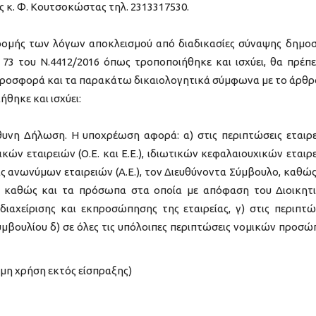
ς κ. Φ. Κουτσοκώστας τηλ. 2313317530.
ρομής των λόγων αποκλεισμού από διαδικασίες σύναψης δημο
73 του Ν.4412/2016 όπως τροποποιήθηκε και ισχύει, θα πρέπε
 προσφορά και τα παρακάτω δικαιολογητικά σύμφωνα με το άρθρ
ήθηκε και ισχύει:
υνη Δήλωση. Η υποχρέωση αφορά: α) στις περιπτώσεις εταιρ
ικών εταιρειών (Ο.Ε. και Ε.Ε.), ιδιωτικών κεφαλαιουχικών εταιρ
ώσεις ανωνύμων εταιρειών (Α.Ε.), τον Διευθύνοντα Σύμβουλο, καθώς
υ καθώς και τα πρόσωπα στα οποία με απόφαση του Διοικητ
διαχείρισης και εκπροσώπησης της εταιρείας, γ) στις περιπτώ
συμβουλίου δ) σε όλες τις υπόλοιπες περιπτώσεις νομικών προσ
μη χρήση εκτός είσπραξης)