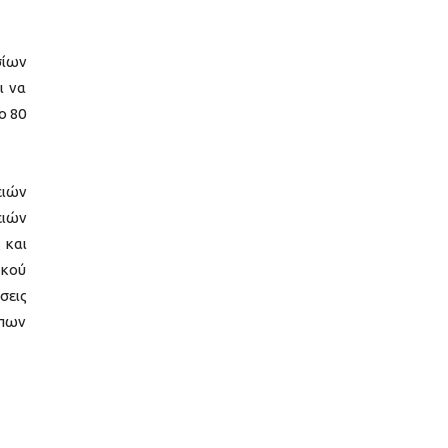
σίων
ι να
ο 80
ειών
ειών
 και
ικού
σεις
ώπων