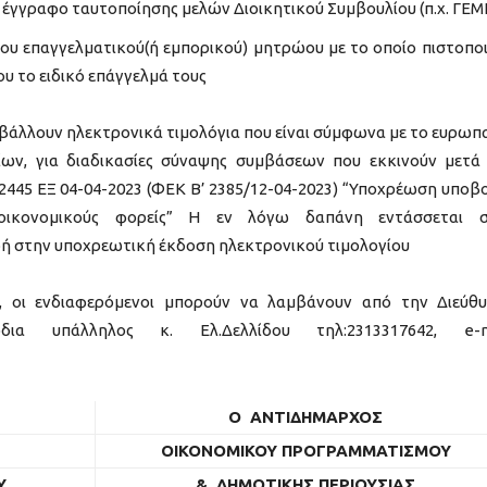
 έγγραφο ταυτοποίησης μελών Διοικητικού Συμβουλίου (π.χ. ΓΕΜ
ου επαγγελματικού(ή εμπορικού) μητρώου με το οποίο πιστοποι
υ το ειδικό επάγγελμά τους
οβάλλουν ηλεκτρονικά τιμολόγια που είναι σύμφωνα με το ευρωπ
ων, για διαδικασίες σύναψης συμβάσεων που εκκινούν μετά
 52445 ΕΞ 04-04-2023 (ΦΕΚ Β’ 2385/12-04-2023) “Υποχρέωση υποβ
οικονομικούς φορείς” Η εν λόγω δαπάνη εντάσσεται σ
 στην υποχρεωτική έκδοση ηλεκτρονικού τιμολογίου
 οι ενδιαφερόμενοι μπορούν να λαμβάνουν από την Διεύθ
ια υπάλληλος κ. Ελ.Δελλίδου τηλ:2313317642, e-ma
Ο ΑΝΤΙΔΗΜΑΡΧΟΣ
ΟΙΚΟΝΟΜΙΚΟΥ ΠΡΟΓΡΑΜΜΑΤΙΣΜΟΥ
Υ
& ΔΗΜΟΤΙΚΗΣ ΠΕΡΙΟΥΣΙΑΣ