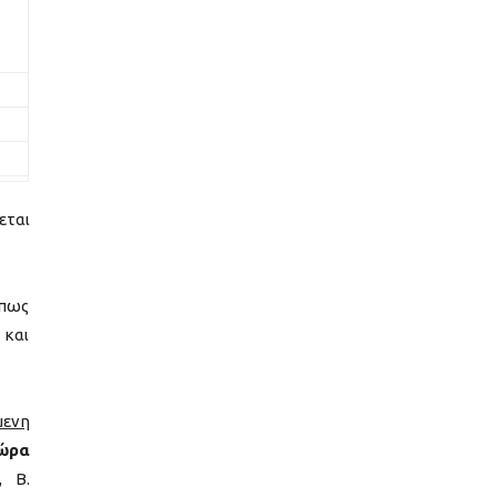
εται
όπως
 και
μενη
 ώρα
, Β.