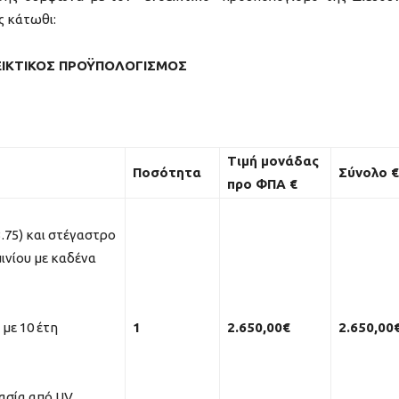
ς κάτωθι:
ΕΙΚΤΙΚΟΣ ΠΡΟΫΠΟΛΟΓΙΣΜΟΣ
Τιμή μονάδας
Ποσότητα
Σύνολο €
προ ΦΠΑ €
3.75) και στέγαστρο
μινίου με καδένα
με 10 έτη
1
2.
6
50,00€
2.
6
50,00
ασία από UV