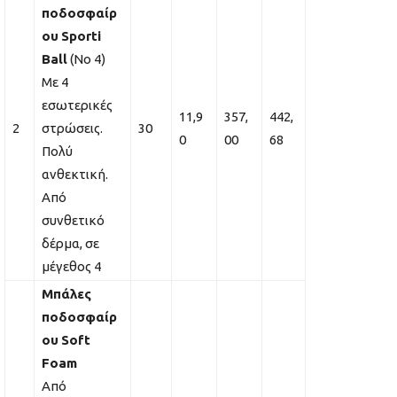
ποδοσφαίρ
ου
Sporti
Ball
(No 4)
Με 4
εσωτερικές
11,9
357,
442,
2
στρώσεις.
30
0
00
68
Πολύ
ανθεκτική.
Από
συνθετικό
δέρμα, σε
μέγεθος 4
Μπάλες
ποδοσφαίρ
ου
Soft
F
oam
Aπό