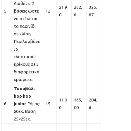
Διαθέτει 2
21,9
262,
325,
5
βάσεις ώστε
12
0
8
87
να στέκεται
το παιχνίδι
σε κλίση.
Περιλαμβάνε
ι 5
ελαστικούς
κρίκους σε 5
διαφορετικά
χρώματα.
Τσουβάλι
hop
hop
11,0
165,
204,
6
junior
Ύψος:
15
0
00
6
60εκ. Βάση:
25×25εκ.