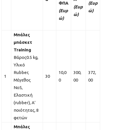
ΦΠΑ
(Ευρ
(Ευρ
(Ευρ
ώ)
ώ)
ώ)
Μπάλες
μπάσκετ
Training
Βάρος0.5 kg,
Υλικό
Rubber,
10,0
300,
372,
1
30
Μέγεθος
0
00
00
No5,
Ελαστική
(rubber), Α’
ποιότητας, 8
φετών
Μπάλες