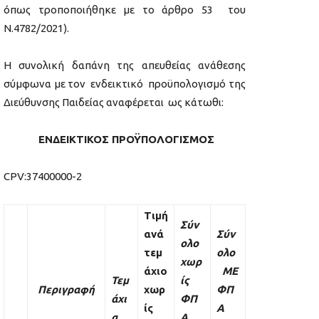
όπως τροποποιήθηκε με το άρθρο 53 του
Ν.4782/2021).
Η συνολική δαπάνη της απευθείας ανάθεσης
σύμφωνα με τον ενδεικτικό προϋπολογισμό της
Διεύθυνσης Παιδείας αναφέρεται ως κάτωθι:
ΕΝΔΕΙΚΤΙΚΟΣ ΠΡΟΫΠΟΛΟΓΙΣΜΟΣ
CPV:37400000-2
Τιμή
Σύν
ανά
Σύν
ολο
τεμ
ολο
χωρ
άχιο
ΜΕ
Τεμ
ίς
Περιγραφή
χωρ
ΦΠ
άχι
ΦΠ
ίς
Α
α
Α