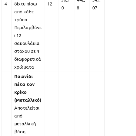
4
δίχτυ πίσω
12
0
8
07
από κάθε
τρύπα.
Περιλαμβάνε
ι 12
σακουλάκια
στόχου σε 4
διαφορετικά
χρώματα
Παιχνίδι
πέτα τον
κρίκο
(Μεταλλικό)
Αποτελείται
από
μεταλλική
βάση.