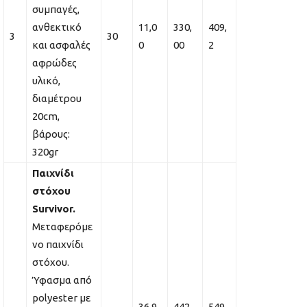
συμπαγές,
ανθεκτικό
11,0
330,
409,
3
30
και ασφαλές
0
00
2
αφρώδες
υλικό,
διαμέτρου
20cm,
βάρους:
320gr
Παιχνίδι
στόχου
Survivor
.
Μεταφερόμε
νο παιχνίδι
στόχου.
Ύφασμα από
polyester με
36,9
442,
549,