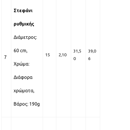
Στεφάνι
ρυθμικής
Διάμετρος:
60 cm,
31,5
39,0
15
2,10
7
0
6
Χρώμα:
Διάφορα
χρώματα,
Βάρος: 190g