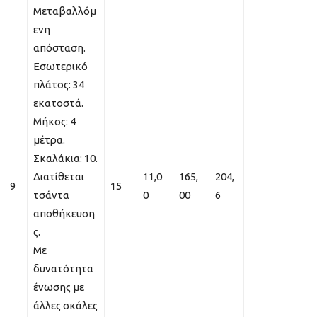
Μεταβαλλόμ
ενη
απόσταση.
Εσωτερικό
πλάτος: 34
εκατοστά.
Μήκος: 4
μέτρα.
Σκαλάκια: 10.
Διατίθεται
11,0
165,
204,
9
15
τσάντα
0
00
6
αποθήκευση
ς.
Με
δυνατότητα
ένωσης με
άλλες σκάλες