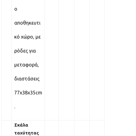
ο
αποθηκευτι
κό χώρο, με
ρόδες για
μεταφορά,
διαστάσεις
77x38x35cm
.
Σκάλα
ταχύτητας