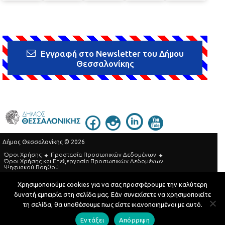
Εγγραφή στο Newsletter του Δήμου
Θεσσαλονίκης
Δήμος Θεσσαλονίκης © 2026
Όροι Χρήσης
Προστασία Προσωπικών Δεδομένων
Όροι Xρήσης και Eπεξεργασία Προσωπικών Δεδομένων
Ψηφιακού Βοηθού
Τηλεφωνικός Κατάλογος
Χρησιμοποιούμε cookies για να σας προσφέρουμε την καλύτερη
δυνατή εμπειρία στη σελίδα μας. Εάν συνεχίσετε να χρησιμοποιείτε
Developed by
MyCompany Projects
τη σελίδα, θα υποθέσουμε πως είστε ικανοποιημένοι με αυτό.
Εντάξει
Απόρριψη