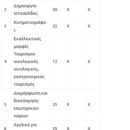
Δημιουργία
2
50
Χ
Χ
Ιστοσελίδας
Κινηματογράφο
3
25
Χ
Χ
ς
Εναλλακτικές
μορφές
Τουρισμού
4
οικολογικός
12
Χ
Χ
οινολογικός,
γαστρονομικός
τουρισμός
Διαμόρφωση και
διακόσμηση
5
25
Χ
Χ
εσωτερικών
χώρων
Αγγλικά για
6
25
Χ
Χ