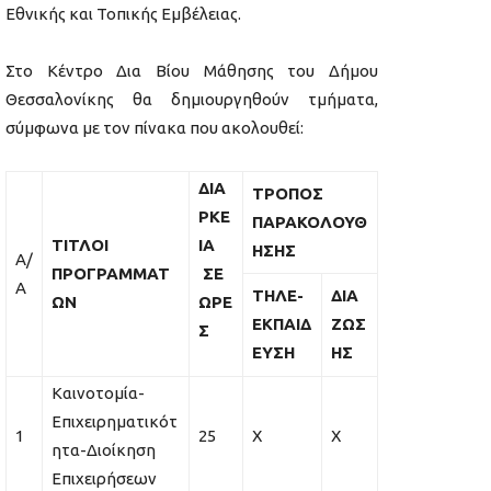
Εθνικής και Τοπικής Εμβέλειας.
Στο Κέντρο Δια Βίου Μάθησης του Δήμου
Θεσσαλονίκης θα δημιουργηθούν τμήματα,
σύμφωνα με τον πίνακα που ακολουθεί:
ΔΙΑ
ΤΡΟΠΟΣ
ΡΚΕ
ΠΑΡΑΚΟΛΟΥΘ
ΤΙΤΛΟΙ
ΙΑ
ΗΣΗΣ
Α/
ΠΡΟΓΡΑΜΜΑΤ
ΣΕ
Α
ΤΗΛΕ-
ΔΙΑ
ΩΝ
ΩΡΕ
ΕΚΠΑΙΔ
ΖΩΣ
Σ
ΕΥΣΗ
ΗΣ
Καινοτομία-
Επιχειρηματικότ
1
25
Χ
Χ
ητα-Διοίκηση
Επιχειρήσεων