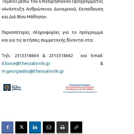
Ταμείο) μέσω του Επιχειρησιακού Προγράμματος
«Ανάπτυξη Ανθρώπινου Δυναμικού, Εκπαίδευση
και Διά Βίου Μάθηση».
Περισσότερες πληροφορίες για το πρόγραμμα
και για τις αιτήσεις συμμετοχής δίνονται στα:
Τηλ.: 2313318664 & 2313318662 και Email:
d.kiose@thessaloniki.gr
&
m.georgiadou@thessaloniki.gr