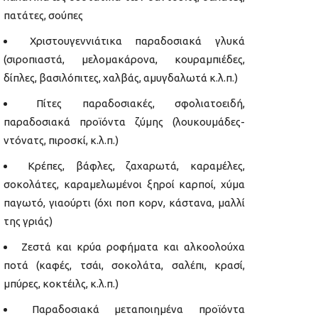
πατάτες, σούπες
Χριστουγεννιάτικα παραδοσιακά γλυκά
(σιροπιαστά, μελομακάρονα, κουραμπιέδες,
δίπλες, βασιλόπιτες, χαλβάς, αμυγδαλωτά κ.λ.π.)
Πίτες παραδοσιακές, σφολιατοειδή,
παραδοσιακά προϊόντα ζύμης (λουκουμάδες-
ντόνατς, πιροσκί, κ.λ.π.)
Κρέπες, βάφλες, ζαχαρωτά, καραμέλες,
σοκολάτες, καραμελωμένοι ξηροί καρποί, χύμα
παγωτό, γιαούρτι (όχι ποπ κορν, κάστανα, μαλλί
της γριάς)
Ζεστά και κρύα ροφήματα και αλκοολούχα
ποτά (καφές, τσάι, σοκολάτα, σαλέπι, κρασί,
μπύρες, κοκτέιλς, κ.λ.π.)
Παραδοσιακά μεταποιημένα προϊόντα