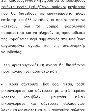
Στη Χριστουγεννιάτικη Αγορά θα τοποθετηθούν
τριάντα εννέα (39) ξύλινοι οικίσκοι
–
περίπτερα
που θα διατεθούν σε επαγγελματίες ειδών
εστίασης και άλλων ειδών, οι οποίοι πρέπει να
κατέχουν όλα τα νόμιμα φορολογικά
παραστατικά και να πληρούν τις προϋποθέσεις
της νομοθεσίας περί συμμετοχής στις υπαίθριες
οργανωμένες αγορές και της υγειονομικής
νομοθεσίας.
Στη Χριστουγεννιάτικη αγορά θα διατίθενται
προς πώληση τα παρακάτω
είδη
:
Κρύα σάντουιτς, hot dog, πίτσα, τοστ,
μικρογεύματα και σάντουιτς με ψητά τεμάχια
κρέατος (σουβλάκι, μπιφτέκι κ.λ.π.),
μικρογεύματα και σάντουιτς θαλασσινών,
λαχανικά ως συστατικά των σάντουϊτς, σαλάτες,