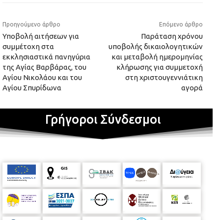
Προηγούμενο άρθρο
Επόμενο άρθρο
Υποβολή αιτήσεων για
Παράταση χρόνου
συμμέτοχη στα
υποβολής δικαιολογητικών
εκκλησιαστικά πανηγύρια
και μεταβολή ημερομηνίας
της Aγίας Βαρβάρας, του
κλήρωσης για συμμετοχή
Αγίου Νικολάου και του
στη χριστουγεννιάτικη
Αγίου Σπυρίδωνα
αγορά
Γρήγοροι Σύνδεσμοι