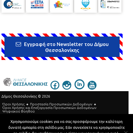
Εγγραφή στο Newsletter του Δήμου
Θεσσαλονίκης
Δήμος Θεσσαλονίκης © 2026
Όροι Χρήσης
Προστασία Προσωπικών Δεδομένων
Όροι Xρήσης και Eπεξεργασία Προσωπικών Δεδομένων
Ψηφιακού Βοηθού
Τηλεφωνικός Κατάλογος
Χρησιμοποιούμε cookies για να σας προσφέρουμε την καλύτερη
δυνατή εμπειρία στη σελίδα μας. Εάν συνεχίσετε να χρησιμοποιείτε
Developed by
MyCompany Projects