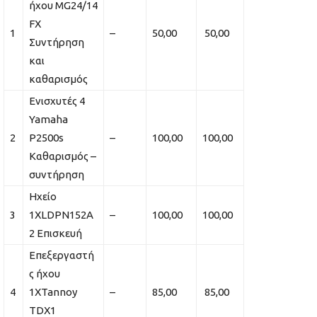
ήχου MG24/14
FX
1
–
50,00
50,00
Συντήρηση
και
καθαρισμός
Ενισχυτές 4
Yamaha
2
P2500s
–
100,00
100,00
Καθαρισμός –
συντήρηση
Ηχείο
3
1ΧLDPN152A
–
100,00
100,00
2 Eπισκευή
Επεξεργαστή
ς ήχου
4
1ΧTannoy
–
85,00
85,00
TDX1