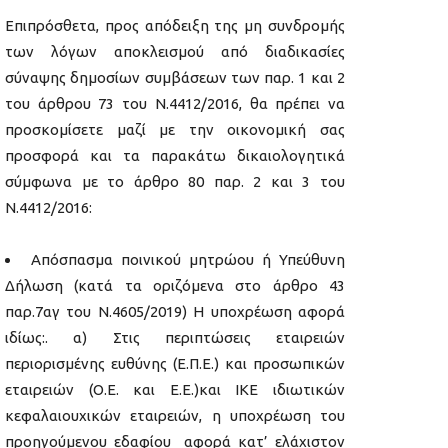
Επιπρόσθετα, προς απόδειξη της μη συνδρομής
των λόγων αποκλεισμού από διαδικασίες
σύναψης δημοσίων συμβάσεων των παρ. 1 και 2
του άρθρου 73 του Ν.4412/2016, θα πρέπει να
προσκομίσετε μαζί με την οικονομική σας
προσφορά και τα παρακάτω δικαιολογητικά
σύμφωνα με το άρθρο 80 παρ. 2 και 3 του
Ν.4412/2016:
Απόσπασμα ποινικού μητρώου ή Υπεύθυνη
Δήλωση (κατά τα οριζόμενα στο άρθρο 43
παρ.7αγ του Ν.4605/2019) Η υποχρέωση αφορά
ιδίως:. α) Στις περιπτώσεις εταιρειών
περιορισμένης ευθύνης (Ε.Π.Ε.) και προσωπικών
εταιρειών (Ο.Ε. και Ε.Ε.)και IKE ιδιωτικών
κεφαλαιουχικών εταιρειών, η υποχρέωση του
προηγούμενου εδαφίου αφορά κατ’ ελάχιστον