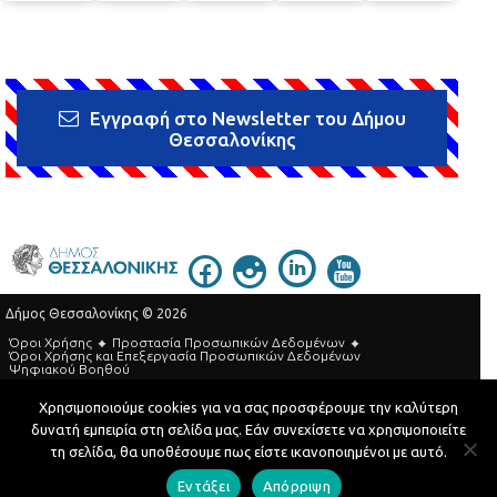
Εγγραφή στο Newsletter του Δήμου
Θεσσαλονίκης
Δήμος Θεσσαλονίκης © 2026
Όροι Χρήσης
Προστασία Προσωπικών Δεδομένων
Όροι Xρήσης και Eπεξεργασία Προσωπικών Δεδομένων
Ψηφιακού Βοηθού
Τηλεφωνικός Κατάλογος
Χρησιμοποιούμε cookies για να σας προσφέρουμε την καλύτερη
δυνατή εμπειρία στη σελίδα μας. Εάν συνεχίσετε να χρησιμοποιείτε
Developed by
MyCompany Projects
τη σελίδα, θα υποθέσουμε πως είστε ικανοποιημένοι με αυτό.
Εντάξει
Απόρριψη