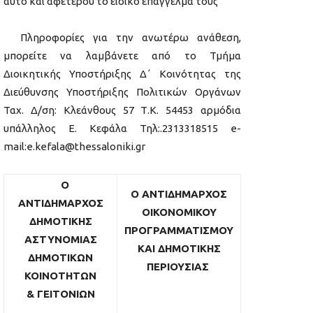
αυτό και αφετέρου το ειδικό επάγγελμά τους
Πληροφορίες για την ανωτέρω ανάθεση,
μπορείτε να λαμβάνετε από το Τμήμα
Διοικητικής Υποστήριξης Δ΄ Κοινότητας της
Διεύθυνσης Υποστήριξης Πολιτικών Οργάνων
Ταχ. Δ/ση: Κλεάνθους 57 Τ.Κ. 54453 αρμόδια
υπάλληλος Ε. Κεφάλα Τηλ:.2313318515 e-
mail:e.kefala@thessaloniki.gr
Ο
Ο ΑΝΤΙΔΗΜΑΡΧΟΣ
Α
ΝΤΙΔΗΜΑΡΧΟΣ
ΟΙΚΟΝΟΜΙΚΟΥ
Δ
ΗΜΟΤΙΚΗΣ
ΠΡΟΓΡΑΜΜΑΤΙΣΜΟΥ
ΑΣΤΥΝΟΜΙΑΣ
ΚΑΙ ΔΗΜΟΤΙΚΗΣ
ΔΗΜΟΤΙΚΩΝ
ΠΕΡΙΟΥΣΙΑΣ
ΚΟΙΝΟΤΗΤΩΝ
& ΓΕΙΤΟΝΙΩΝ