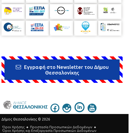
Εγγραφή στο Newsletter του Δήμου
Θεσσαλονίκης
Δήμος Θεσσαλονίκης © 2026
Όροι Χρήσης
Προστασία Προσωπικών Δεδομένων
Όροι Xρήσης και Eπεξεργασία Προσωπικών Δεδομένων