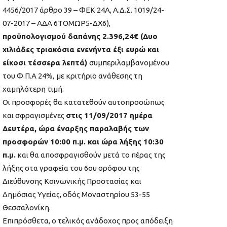
4456/2017 άρθρο 39 – ΦΕΚ 24Α, Α.Δ.Σ. 1019/24-
07-2017 – ΑΔΑ 6ΤΟΜΩΡ5-ΔΧ6),
προϋπολογισμού δαπάνης 2.396,24€ (Δυο
χιλιάδες τριακόσια ενενήντα έξι ευρώ και
είκοσι τέσσερα λεπτά)
συμπεριλαμβανομένου
του Φ.Π.Α 24%,
με κριτήριο ανάθεσης τη
χαμηλότερη τιμή.
Οι προσφορές θα κατατεθούν αυτοπροσώπως
και σφραγισμένες
στις 11/09/2017 ημέρα
Δευτέρα, ώρα έναρξης παραλαβής των
προσφορών 10:00 π.μ. και ώρα λήξης 10:30
π.μ.
και θα αποσφραγισθούν μετά το πέρας της
λήξης στα γραφεία του 6ου ορόφου της
Διεύθυνσης Κοινωνικής Προστασίας και
Δημόσιας Υγείας, οδός Μοναστηρίου 53-55
Θεσσαλονίκη.
Επιπρόσθετα, ο τελικός ανάδοχος προς απόδειξη