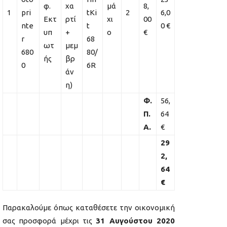
φ.
χα
μά
8,
1
pri
tKi
2
6,0
Εκτ
ρτί
χι
00
nte
t
0 €
υπ
+
ο
€
r
68
ωτ
μεμ
680
80/
ής
βρ
0
6R
άν
η)
Φ.
56,
Π.
64
Α.
€
29
2,
64
€
Παρακαλούμε όπως καταθέσετε την οικονομική
σας προσφορά μέχρι τις
31 Αυγούστου 2020