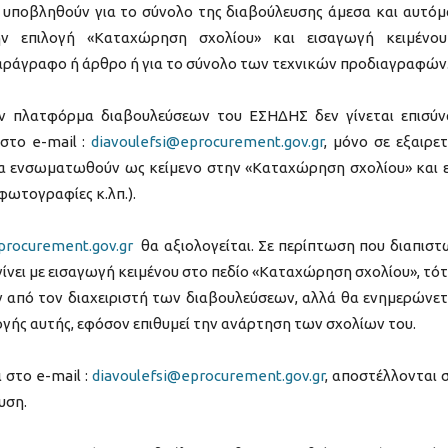
 υποβληθούν για το σύνολο της διαβούλευσης άμεσα και αυτόμ
 επιλογή «Καταχώρηση σχολίου» και εισαγωγή κειμένου
αράγραφο ή άρθρο ή για το σύνολο των τεχνικών προδιαγραφών
ην πλατφόρμα διαβουλεύσεων του ΕΣΗΔΗΣ δεν γίνεται επισύ
στο e-mail :
diavoulefsi@eprocurement.gov.gr
, μόνο σε εξαιρετ
να ενσωματωθούν ως κείμενο στην «Καταχώρηση σχολίου» και ε
 φωτογραφίες κ.λπ.).
procurement.gov.gr
θα αξιολογείται. Σε περίπτωση που διαπιστ
ίνει με εισαγωγή κειμένου στο πεδίο «Καταχώρηση σχολίου», τότ
 από τον διαχειριστή των διαβουλεύσεων, αλλά θα ενημερώνετ
ογής αυτής, εφόσον επιθυμεί την ανάρτηση των σχολίων του.
 στο e-mail :
diavoulefsi@eprocurement.gov.gr
, αποστέλλονται 
υση.