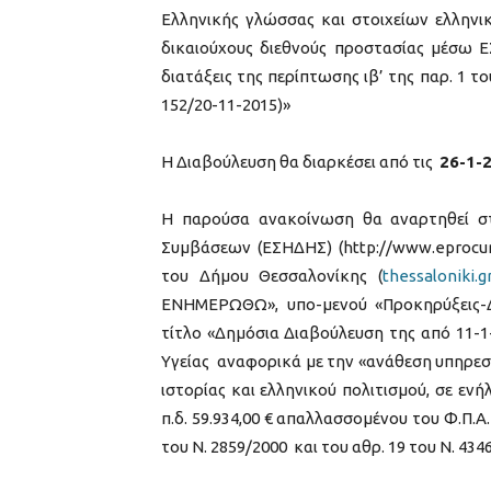
Ελληνικής γλώσσας και στοιχείων ελληνικ
δικαιούχους διεθνούς προστασίας μέσω Ε
διατάξεις της περίπτωσης ιβ’ της παρ. 1 το
152/20-11-2015)»
Η Διαβούλευση θα διαρκέσει από τις
26-1-
Η παρούσα ανακοίνωση θα αναρτηθεί σ
Συμβάσεων (ΕΣΗΔΗΣ) (http://www.eprocur
του Δήμου Θεσσαλονίκης (
thessaloniki.g
ΕΝΗΜΕΡΩΘΩ», υπο-μενού «Προκηρύξεις-Δι
τίτλο «Δημόσια Διαβούλευση της από 11-1
Υγείας αναφορικά με την «ανάθεση υπηρεσ
ιστορίας και ελληνικού πολιτισμού, σε εν
π.δ. 59.934,00 € απαλλασσομένου του Φ.Π.Α.
του Ν. 2859/2000 και του αθρ. 19 του Ν. 43