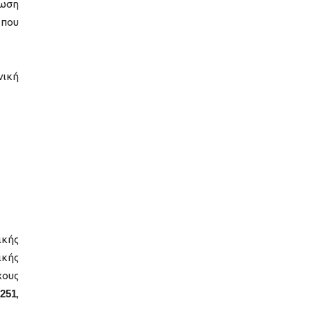
νωση
 που
νική
ικής
ικής
χους
251
,