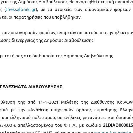
έργεια της Δημόσιας Διαβούλευσης, θα αναρτηθεί σχετική ανακοί
ς (
thessaloniki.gr
), με τα στοιχεία των οικονομικών φορέων
νται οι παρατηρήσεις που υποβλήθηκαν.
α των οικονομικών φορέων, αναρτώνται αυτούσια στην ηλεκτρο
ωσης διενέργειας της Δημόσιας Διαβούλευσης.
μετοχή σας στη διαδικασία της Δημόσιας Διαβούλευσης.
ΤΕΛΕΣΜΑΤΑ ΔΙΑΒΟΥΛΕΥΣΗΣ
ύλευση της από 11-1-2021 Μελέτης της Διεύθυνσης Κοινων
ρικά με την «Ανάθεση υπηρεσιών δράσης εκμάθησης Ελλην
 και ελληνικού πολιτισμού, σε ενήλικες μετανάστες και δικαιού
934,00 € απαλλασσομένου του Φ.Π.Α., με κωδικό
21DIAB000015
την πλατφόρμα του ΕΣΗΔΗΣ, σύμφωνα και με το
συνημμένο αρχείο
.