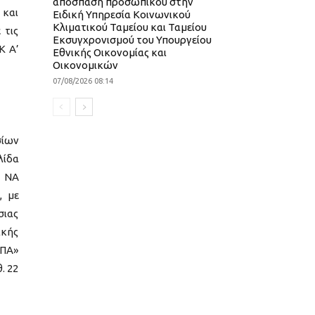
απόσπαση προσωπικού στην
 και
Ειδική Υπηρεσία Κοινωνικού
Κλιματικού Ταμείου και Ταμείου
 τις
Εκσυγχρονισμού του Υπουργείου
Κ Α’
Εθνικής Οικονομίας και
Οικονομικών
07/08/2026 08:14
σίων
λίδα
 ΝΑ
, με
σιας
ικής
ΣΠΑ»
. 22