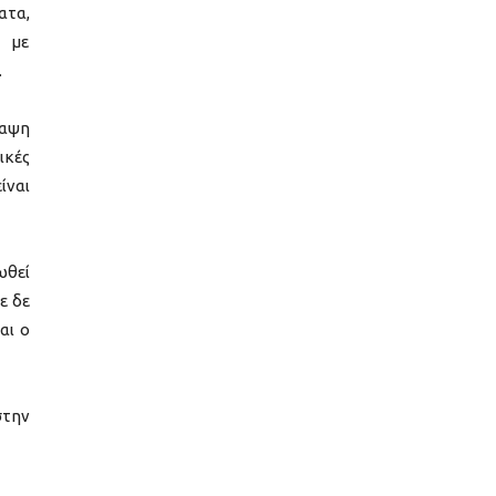
ατα,
 με
.
ναψη
ικές
ίναι
ωθεί
ε δε
αι ο
στην