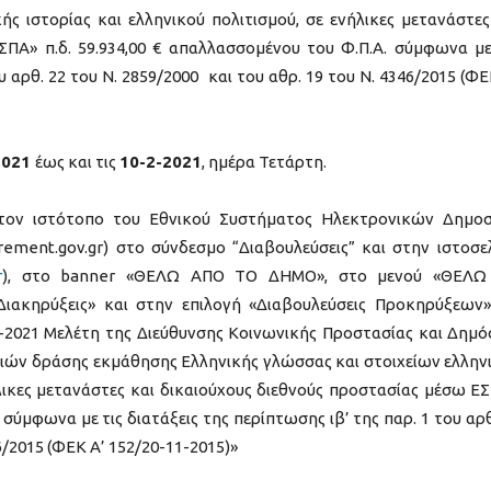
ής ιστορίας και ελληνικού πολιτισμού, σε ενήλικες μετανάστες
ΣΠΑ» π.δ. 59.934,00 € απαλλασσομένου του Φ.Π.Α. σύμφωνα με
υ αρθ. 22 του Ν. 2859/2000 και του αθρ. 19 του Ν. 4346/2015 (ΦΕ
2021
έως και τις
10-2-2021
, ημέρα Τετάρτη.
τον ιστότοπο του Εθνικού Συστήματος Ηλεκτρονικών Δημο
ement.gov.gr) στο σύνδεσμο “Διαβουλεύσεις” και στην ιστοσε
r
), στο banner «ΘΕΛΩ ΑΠΟ ΤΟ ΔΗΜΟ», στο μενού «ΘΕΛΩ
ακηρύξεις» και στην επιλογή «Διαβουλεύσεις Προκηρύξεων»
-2021 Μελέτη της Διεύθυνσης Κοινωνικής Προστασίας και Δημό
ιών δράσης εκμάθησης Ελληνικής γλώσσας και στοιχείων ελλην
ήλικες μετανάστες και δικαιούχους διεθνούς προστασίας μέσω Ε
 σύμφωνα με τις διατάξεις της περίπτωσης ιβ’ της παρ. 1 του αρθ
46/2015 (ΦΕΚ Α’ 152/20-11-2015)»