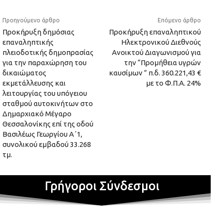
Προηγούμενο άρθρο
Επόμενο άρθρο
Προκήρυξη δημόσιας
Προκήρυξη επαναληπτικού
επαναληπτικής
Ηλεκτρονικού Διεθνούς
πλειοδοτικής δημοπρασίας
Ανοικτού Διαγωνισμού για
για την παραχώρηση του
την “Προμήθεια υγρών
δικαιώματος
καυσίμων ” π.δ. 360.221,43 €
εκμετάλλευσης και
με το Φ.Π.Α. 24%
λειτουργίας του υπόγειου
σταθμού αυτοκινήτων στο
Δημαρχιακό Μέγαρο
Θεσσαλονίκης επί της οδού
Βασιλέως Γεωργίου Α΄1,
συνολικού εμβαδού 33.268
τμ.
Γρήγοροι Σύνδεσμοι