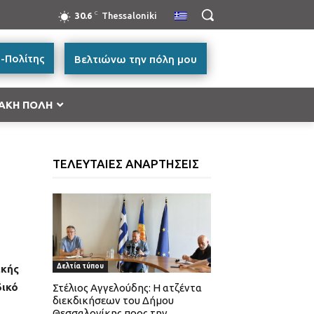
C
30.6
Thessaloniki
-Πολίτης
Βελτιώνω την πόλη μου
ΑΚΗ ΠΟΛΗ
ή Μακεδονία 2014-2020”
ΤΕΛΕΥΤΑΙΕΣ ΑΝΑΡΤΗΣΕΙΣ
ές Μεταφορών, Περιβάλλον και Αειφόρος
ικής και Βασικής Υλικής Συνδρομής – ΤΕΒΑ 2014-
ατικότητα & Καινοτομία (ΕΠΑνΕΚ)»
Δελτία τύπου
ικής
ας
δικό
Στέλιος Αγγελούδης: Η ατζέντα
διεκδικήσεων του Δήμου
Θεσσαλονίκης προς την