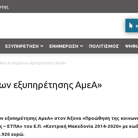
πτης
e
ΕΞΥΠΗΡΕΤΗΣΗ
ΕΝΗΜΕΡΩΣΗ
ΠΟΛΙΤΙΣΜΟΣ
ΨΗΦΙ
εια 4 οχημάτων εξυπηρέτησης ΑμεΑ»
Δήλωση γέννησης στο Ληξιαρχείο
Επιχειρησιακό Πρόγραμμα “Κεντρικ
Υποβολή ένστασης
Δήλωση ονόματος στο Ληξιαρχείο
Επιχειρησιακό Πρόγραμμα «Υποδομ
ων εξυπηρέτησης ΑμεΑ»
Ανάπτυξη 2014-2020»
Δήλωση βάπτισης στο Ληξιαρχείο
Επιχειρησιακό Πρόγραμμα Επισιτιστ
2020
Εγγραφή στα Μητρώα Αρρένων
Ε.Π «Ανταγωνιστικότητα, Επιχειρημ
ων εξυπηρέτησης ΑμεΑ» στον Άξονα
«Προώθηση της κοινων
Προγράμματα Εδαφικής Συνεργασί
ς – ΕΤΠΑ» του Ε.Π. «Κεντρική Μακεδονία 2014-2020» με κω
.920 ευρώ.