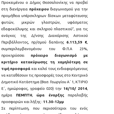
Προκειμένου ο Δήμος Θεσσαλονίκης να προβεί
στη διενέργεια
πρόχειρου
διαγωνισμού για την
προμήθεια υπέρσκληρων δίσκων μεταφύτευσης
φυτών, μικρών γλαστρών, υφάσματος
εδαφοκάλυψης και σκληρού πλαστικού”, για τις
ανάγκες της Δ/νσης Διαχείρισης Αστικού
Περιβάλλοντος, πρ/σμού δαπάνης
6.113,59 €
,
συμπεριλαμβανομένου του Φ.Π.Α 23%,
προκηρύσσει
πρόχειρο διαγωνισμό με
κριτήριο κατακύρωσης τη χαμηλότερη σε
τιμή
προσφορά
και καλεί τους ενδιαφερόμενους
να καταθέσουν τις προσφορές τους στο Κεντρικό
Δημοτικό Κατάστημα (Βασ. Γεωργίου Α΄ 1, ΚΤΙΡΙΟ
Ε΄, ημιώροφος, γραφείο 020) την
16/10/ 2014
,
ημέρα
ΠΕΜΠΤΗ
,
ώρα έναρξης
παραλαβής
προσφορών και λήξης :
11.30-12μμ
Σε περίπτωση, που περισσότεροι του ενός