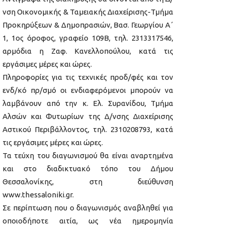
νση Οικονομικής & Ταμειακής Διαχείρισης-Τμήμα
Προκηρύξεων & Δημοπρασιών, Βασ. Γεωργίου Α΄
1, 1ος όροφος, γραφείο 109B, τηλ. 2313317546,
αρμόδια η Ζαφ. Κανελλοπούλου, κατά τις
εργάσιμες μέρες και ώρες.
Πληροφορίες για τις τεχνικές προδ/φές και τον
ενδ/κό πρ/σμό οι ενδιαφερόμενοι μπορούν να
λαμβάνουν από την κ. Ελ. Συρανίδου, Τμήμα
Αλσών και Φυτωρίων της Δ/νσης Διαχείρισης
Αστικού Περιβάλλοντος, τηλ. 2310208793, κατά
τις εργάσιμες μέρες και ώρες.
Τα τεύχη του διαγωνισμού θα είναι αναρτημένα
και στο διαδικτυακό τόπο του Δήμου
Θεσσαλονίκης, στη διεύθυνση
www.thessaloniki.gr.
Σε περίπτωση που ο διαγωνισμός αναβληθεί για
οποιοδήποτε αιτία, ως νέα ημερομηνία