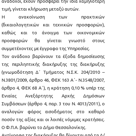
ανάδοχοι, έχουν προσφέρει την ίδια χαμηλότερη
τιμή, γίνεται κλήρωση μεταξύ αυτών.
Η ανακοίνωση των πρακτικών
(δικαιολογητικών και τεχνικών προσφορών),
καθώς και το άνοιγμα των οικονομικών
προσφορών θα γίνεται γνωστό στους
συμμετέχοντες με έγγραφο της Υπηρεσίας.
Τον ανάδοχο βαρύνουν τα έξοδα δημοσίευσης
της περιληπτικής διακήρυξης της διακήρυξης
(γνωμοδότηση Δ΄ Τμήματος Ν.Σ.Κ. 204/2010 –
Ν.3801/2009, άρθρο 46, ΦΕΚ 163 Α΄- Ν.3548/2007,
άρθρο 4, ΦΕΚ 68 Α΄), η κράτηση 0,10 % υπέρ της
Ενιαίας Ανεξάρτητης Αρχής Δημόσιων
Συμβάσεων (άρθρο 4, παρ. 3 του Ν. 4013/2011), ο
αναλογών φόρος εισοδήματος στο καθαρό
ποσόν της αξίας και οι λοιπές νόμιμες κρατήσεις.
Ο Φ.Π.Α. βαρύνει το Δήμο Θεσσαλονίκης.
Αντίγραφα της διακήρυξης θα δίνονται από τη Δ/