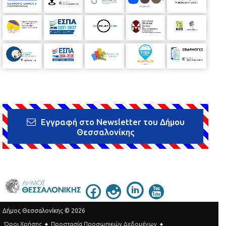
Εγγραφή στο Newsletter του Δήμου
Θεσσαλονίκης
Δήμος Θεσσαλονίκης © 2026
Όροι Χρήσης
Προστασία Προσωπικών Δεδομένων