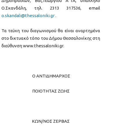
Δημοπρασιών, Βας.Γεωργίου Α΄1Α, υπάλληλο
Ο.Σκανδάλη, τηλ. 2313 317536, email
o.skandali@thessaloniki.gr
.
Τα τεύχη του διαγωνισμού θα είναι αναρτημένα
στο δικτυακό τόπο του Δήμου Θεσσαλονίκης στη
διεύθυνση www.thessaloniki.gr.
Ο ΑΝΤΙΔΗΜΑΡΧΟΣ
ΠΟΙΟΤΗΤΑΣ ΖΩΗΣ
ΚΩΝ/ΝΟΣ ΖΕΡΒΑΣ