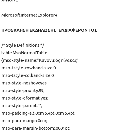
MicrosoftInternetExplorer4
ΠΡΟΣΚΛΗΣΗ ΕΚΔΗΛΩΣΗΣ ΕΝΔΙΑΦΕΡΟΝΤΟΣ
/* Style Definitions */
table.MsoNormalTable
{mso-style-name:”Κανονικός πίνακας”;
mso-tstyle-rowband-size:0;
mso-tstyle-colband-size:0;
mso-style-noshow:yes;
mso-style-priority:99;
mso-style-qformat:yes;
mso-style-parent:””;
mso-padding-alt:0cm 5.4pt 0cm 5.4pt;
mso-para-margin:0cm;
mso-para-margin-bottom:.0001pt;