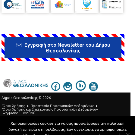
Εγγραφή στο Newsletter του Δήμου
Θεσσαλονίκης
Δήμος Θεσσαλονίκης © 2026
Όροι Χρήσης
Προστασία Προσωπικών Δεδομένων
Όροι Xρήσης και Eπεξεργασία Προσωπικών Δεδομένων
Ψηφιακού Βοηθού
Τηλεφωνικός Κατάλογος
Χρησιμοποιούμε cookies για να σας προσφέρουμε την καλύτερη
δυνατή εμπειρία στη σελίδα μας. Εάν συνεχίσετε να χρησιμοποιείτε
Developed by
MyCompany Projects